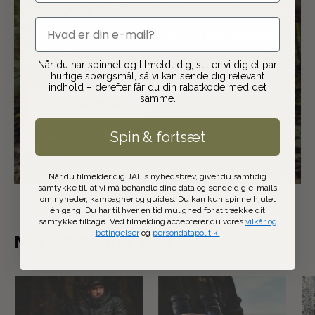
Sammen produktudvikler og udvælger
email
vi de bedste varer, som du kan få stor
gavn af.
Når du har spinnet og tilmeldt dig, stiller vi dig et par
hurtige spørgsmål, så vi kan sende dig relevant
indhold – derefter får du din rabatkode med det
samme.
SE PRODUKTER
LÆS JAGUARMAGASINET
Spin & fortsæt
Når du tilmelder dig JAFIs nyhedsbrev, giver du samtidig
samtykke til, at vi må behandle dine data og sende dig e-mails
om nyheder, kampagner og guides. Du kan kun spinne hjulet
én gang. Du har til hver en tid mulighed for at trække dit
samtykke tilbage. Ved tilmelding accepterer du vores
vilkår og
betingelser
og
persondatapolitik.
Mere indenfor jagt