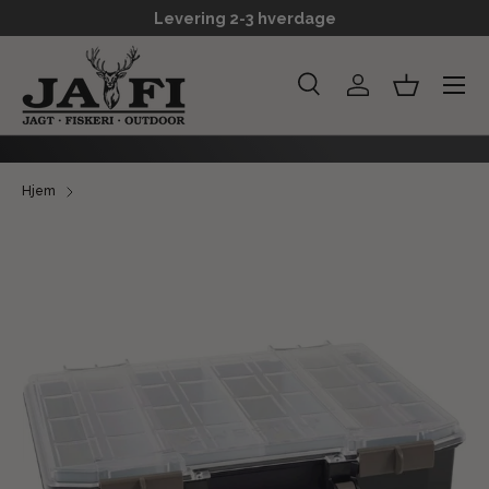
Levering 2-3 hverdage
GÅ TIL INDHOLD
Menu
Søg
Log ind
Kurv
Søg
Søg
Hjem