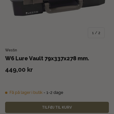
af
1
/
2
Westin
W6 Lure Vault 79x337x278 mm.
449,00 kr
Få på lager i butik
- 1-2 dage
TILFØJ TIL KURV