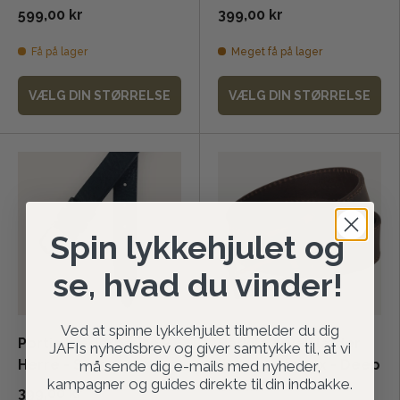
599,00 kr
399,00 kr
Få på lager
Meget få på lager
VÆLG DIN STØRRELSE
VÆLG DIN STØRRELSE
Spin lykkehjulet og
se, hvad du vinder!
Ved at spinne lykkehjulet tilmelder du dig
Portia Læderbælte -
Härkila Arvak læder
JAFIs nyhedsbrev og giver samtykke til, at vi
Herre - Sort
livrem - Unisex - Deep
må sende dig e-mails med nyheder,
kampagner og guides direkte til din indbakke.
brown
399,00 kr