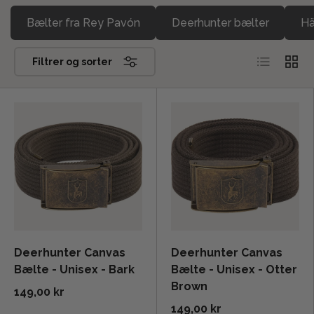
Bælter fra Rey Pavón
Deerhunter bælter
Hä
Liste
Grid
Filtrer og sorter
Deerhunter Canvas
Deerhunter Canvas
Bælte - Unisex - Bark
Bælte - Unisex - Otter
Brown
149,00 kr
149,00 kr