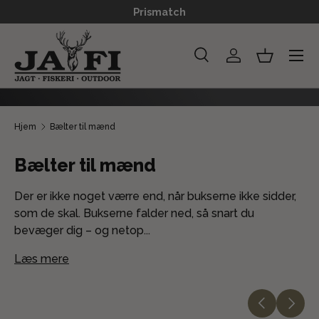
Prismatch
GÅ TIL INDHOLD
Menu
Søg
Log ind
Kurv
Søg
Søg
Hjem
Bælter til mænd
Bælter til mænd
Der er ikke noget værre end, når bukserne ikke sidder,
som de skal. Bukserne falder ned, så snart du
bevæger dig – og netop...
Læs mere