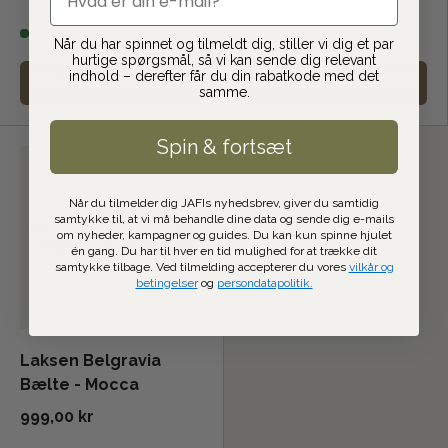
På lager
På lager
Når du har spinnet og tilmeldt dig, stiller vi dig et par
hurtige spørgsmål, så vi kan sende dig relevant
indhold – derefter får du din rabatkode med det
VÆLG DIN STØRRELSE
VÆLG DIN STØRRELSE
samme.
Spin & fortsæt
Når du tilmelder dig JAFIs nyhedsbrev, giver du samtidig
samtykke til, at vi må behandle dine data og sende dig e-mails
om nyheder, kampagner og guides. Du kan kun spinne hjulet
én gang. Du har til hver en tid mulighed for at trække dit
samtykke tilbage. Ved tilmelding accepterer du vores
vilkår og
betingelser
og
persondatapolitik.
Laksen Belgravia
Bælte - Mocca
999,00 kr