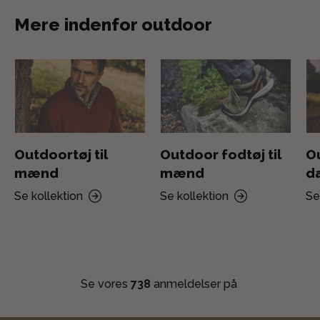
Mere indenfor outdoor
Outdoortøj til
Outdoor fodtøj til
Ou
mænd
mænd
d
Se kollektion
Se kollektion
Se
Se vores
738
anmeldelser på