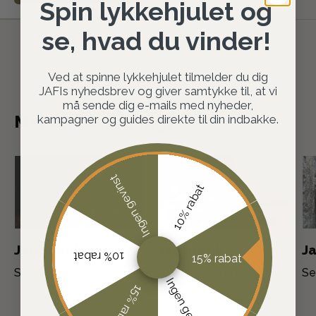
Spin lykkehjulet og
se, hvad du vinder!
Ved at spinne lykkehjulet tilmelder du dig
JAFIs nyhedsbrev og giver samtykke til, at vi
må sende dig e-mails med nyheder,
Mere indenfor jagt
kampagner og guides direkte til din indbakke.
Ingen gevinst
10% rabat
Jagthunden
Jagtoptik
Ja
10% rabat
15% rabat
Se kollektion
Se kollektion
Se
Ingen gevinst
15% rabat