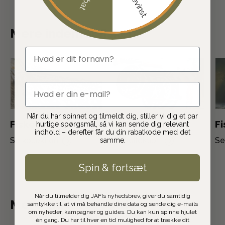
Mere indenfor fiskeri
fornavn
email
Når du har spinnet og tilmeldt dig, stiller vi dig et par
Fiskestænger
Fiskehjul
F
hurtige spørgsmål, så vi kan sende dig relevant
indhold – derefter får du din rabatkode med det
Se kollektion
Se kollektion
Se
samme.
Spin & fortsæt
Når du tilmelder dig JAFIs nyhedsbrev, giver du samtidig
Mere indenfor outdoor
samtykke til, at vi må behandle dine data og sende dig e-mails
om nyheder, kampagner og guides. Du kan kun spinne hjulet
én gang. Du har til hver en tid mulighed for at trække dit