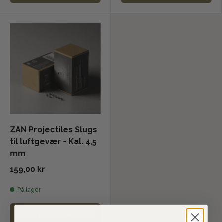
ZAN Projectiles Slugs
til luftgevær - Kal. 4,5
mm
159,00 kr
På lager
VÆLG DIN STØRRELSE