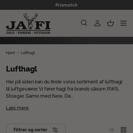
Prismatch
GÅ TIL INDHOLD
Menu
Søg
Log ind
Kurv
Søg
Søg
Hjem
Lufthagl
Lufthagl
Her på siden kan du finde vores sortiment af lufthagl
til luftgeværer. Vi fører hagl fra brands såsom RWS,
Stoeger, Gamo med flere. De...
Læs mere
Liste
Grid
Filtrer og sorter