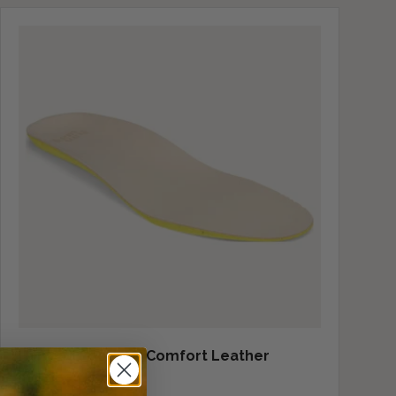
Hanwag Footbed Comfort Leather
Indersål