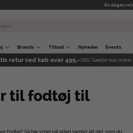
60 dages ret
ej
Brands
Tilbud
Nyheder
Events
tis retur ved køb over 499,-
OBS: Gælder kun ordrer 
 til fodtøj til
tdoor fodtøj? Så har vi her på siden samlet alt det, som du