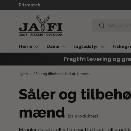
Prismatch
GÅ TIL INDHOLD
Søg
Søg
Herre
Dame
Jagtudstyr
Fiskegr
Fragtfri levering og gra
Hjem
Såler og tilbehør til fodtøj til mænd
Såler og tilbehør
mænd
(17 produkter)
Mangler du såler eller tilbehør til dit jagt- eller ou