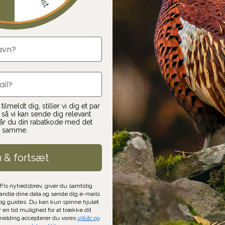
Gateway 1 Rubber Conditioner
129,00 kr
Få på lager
ilmeldt dig, stiller vi dig et par
så vi kan sende dig relevant
får du din rabatkode med det
samme.
VÆLG DIN STØRRELSE
n & fortsæt
AFIs nyhedsbrev, giver du samtidig
handle dine data og sende dig e-mails
g guides. Du kan kun spinne hjulet
r en tid mulighed for at trække dit
lmelding accepterer du vores
vilkår og