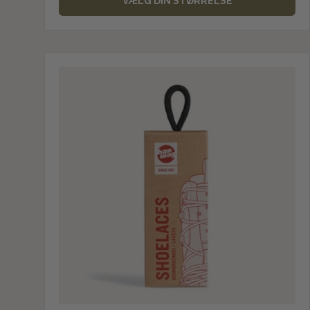
VÆLG DIN STØRRELSE