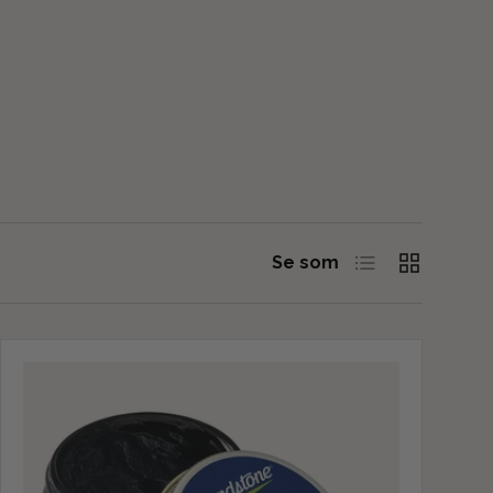
Liste
Grid
Se som