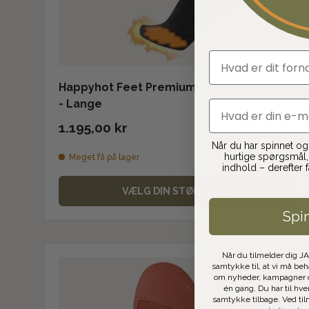
fornavn
Happyhot Feet Premium 2.0 Varmesokker
- Lange
email
1.195,00 kr
Når du har spinnet og t
hurtige spørgsmål, 
Meget få på lager
indhold – derefter 
VÆLG DIN STØRRELSE
Spi
Når du tilmelder dig J
samtykke til, at vi må be
om nyheder, kampagner o
én gang. Du har til hve
samtykke tilbage. Ved ti