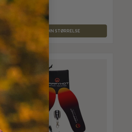
119,00 kr
På lager
VÆLG DIN STØRRELSE