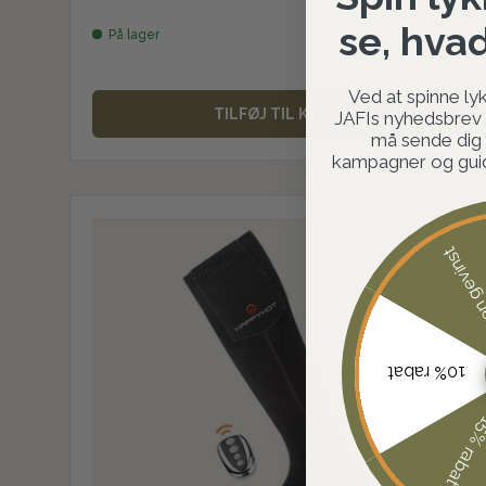
se, hva
På lager
Ved at spinne lyk
TILFØJ TIL KURV
JAFIs nyhedsbrev o
må sende dig
kampagner og guide
Ingen ge
10% rabat
15% rab