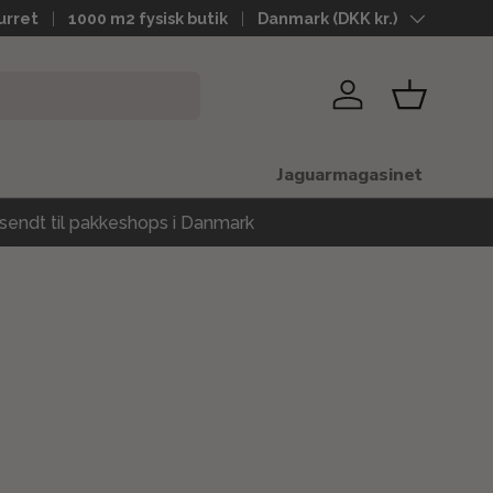
urret
1000 m2 fysisk butik
Land
Danmark (DKK kr.)
Log ind
Kurv
Jaguarmagasinet
sendt til pakkeshops i Danmark