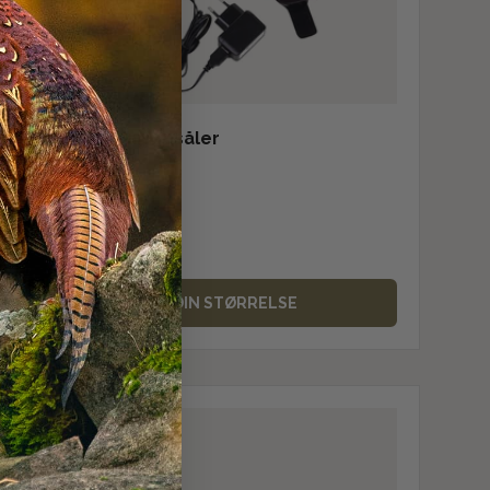
HappyHot Varmesåler
899,00 kr
På lager
VÆLG DIN STØRRELSE