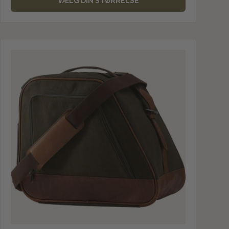
VÆLG DIN STØRRELSE