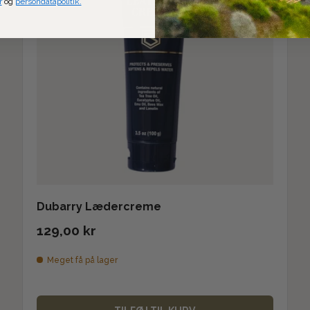
r
og
persondatapolitik.
Dubarry Lædercreme
129,00 kr
Meget få på lager