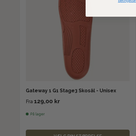
betingelse
Gateway 1 G1 Stage3 Skosål - Unisex
129,00 kr
Fra
På lager