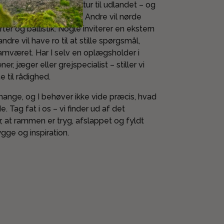
il en rejse – fx en jagttur til udlandet – og
 beklædning og pakning. Andre vil nørde
ter og ballistik. Nogle inviterer en ekstern
re vil have ro til at stille spørgsmål,
amværet. Har I selv en oplægsholder i
r, jæger eller grejspecialist – stiller vi
 til rådighed.
mange, og I behøver ikke vide præcis, hvad
. Tag fat i os – vi finder ud af det
, at rammen er tryg, afslappet og fyldt
gge og inspiration.