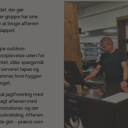
det, der gør
er gruppe har sine
e at bruge aftenen
slappet,
ppe outdoor-
iksoplevelse uden for
ntet, stille spørgsmål
 serveret tapas og
 rammer, hvor hyggen
noget.
kal jagtforening med
telagt aftenen med
trationer, og der
sudveksling. Aftenen
ode grin – præcis som