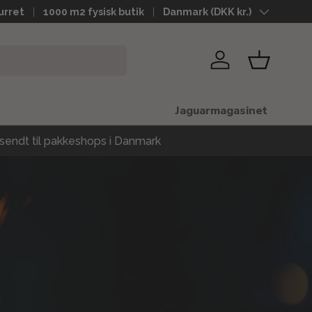
urret
1000 m2 fysisk butik
Land
Danmark (DKK kr.)
Log ind
Kurv
Jaguarmagasinet
sendt til pakkeshops i Danmark