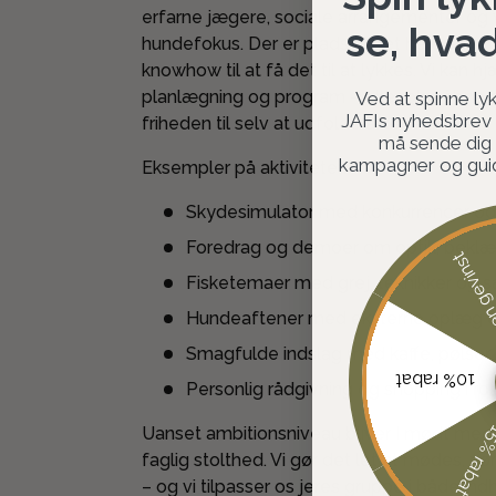
erfarne jægere, sociale arrangementer o
se, hva
hundefokus. Der er plads til det hele – og vi
knowhow til at få det til at lykkes. Vi kan
planlægning og program – eller blot åbne 
Ved at spinne lyk
JAFIs nyhedsbrev o
friheden til selv at udfolde aftenen.
må sende dig
kampagner og guide
Eksempler på aktiviteter:
Skydesimulator med konkurrencer og
Foredrag og demoer om optik, beklædn
Ingen ge
Fisketemaer med grej, teknikker og
Hundeaftener med eksterne oplæg e
Smagfulde indslag med kaffe, pølser o
10% rabat
Personlig rådgivning og shopping i rol
15% rab
Uanset ambitionsniveau bliver I mødt me
faglig stolthed. Vi gør det let at mødes, nø
– og vi tilpasser os jeres gruppe i både ind