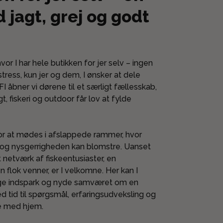
 jagt, grej og godt
hvor I har hele butikken for jer selv – ingen
 stress, kun jer og dem, I ønsker at dele
 åbner vi dørene til et særligt fællesskab,
t, fiskeri og outdoor får lov at fylde
or at mødes i afslappede rammer, hvor
 og nysgerrigheden kan blomstre. Uanset
t netværk af fiskeentusiaster, en
n flok venner, er I velkomne. Her kan I
lige indspark og nyde samværet om en
d tid til spørgsmål, erfaringsudveksling og
ge med hjem.