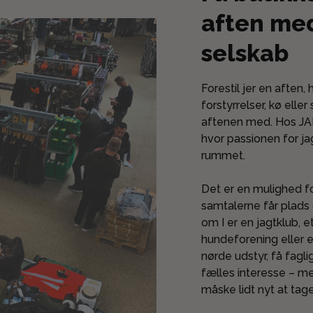
aften med
selskab
Forestil jer en aften, 
forstyrrelser, kø eller
aftenen med. Hos JAFI
hvor passionen for jag
rummet.
Det er en mulighed f
samtalerne får plads
om I er en jagtklub, e
hundeforening eller e
nørde udstyr, få fag
fælles interesse – me
måske lidt nyt at ta