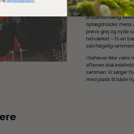
r
og
persondatapolitik.
Nogle forbereder sig t
søger input til optik,
afstandsmåling, kikker
oplægsholder, mens and
prøve grej og nyde s
netværket – fx en træne
selvfølgelig rammerne
I behøver ikke være 
aftenen skal indeholde
sammen. Vi sørger for
med plads til både hy
gere