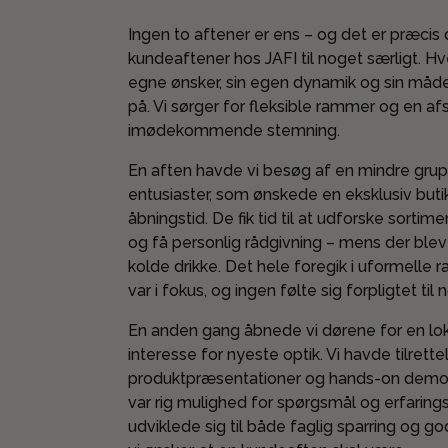
Ingen to aftener er ens – og det er præcis 
kundeaftener hos JAFI til noget særligt. Hv
egne ønsker, sin egen dynamik og sin måd
på. Vi sørger for fleksible rammer og en af
imødekommende stemning.
En aften havde vi besøg af en mindre gru
entusiaster, som ønskede en eksklusiv but
åbningstid. De fik tid til at udforske sortime
og få personlig rådgivning – mens der blev
kolde drikke. Det hele foregik i uformelle
var i fokus, og ingen følte sig forpligtet til 
En anden gang åbnede vi dørene for en lo
interesse for nyeste optik. Vi havde tilret
produktpræsentationer og hands-on demons
var rig mulighed for spørgsmål og erfaring
udviklede sig til både faglig sparring og g