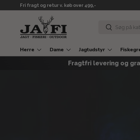
Levering 2-3 hverdage
GÅ TIL INDHOLD
Søg
Søg
Herre
Dame
Jagtudstyr
Fiskegr
Fragtfri levering og gra