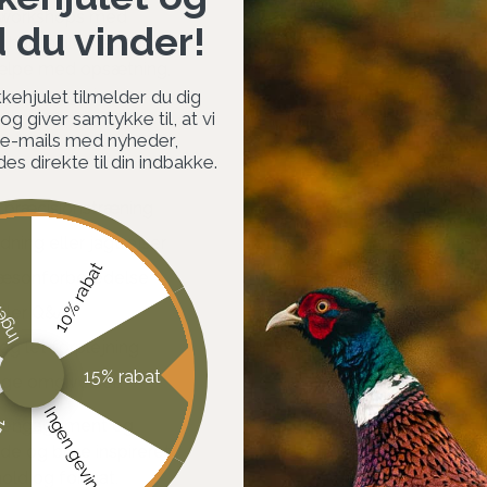
g workshops med
d du vinder!
 har faciliteter og
 hjælpe med opsætning,
dørene og give jer
kehjulet tilmelder du dig
g giver samtykke til, at vi
 e-mails med nyheder,
s direkte til din indbakke.
 præcisionstræning
ing eller jagtrejser
vinst
10% rabat
 sæsonforberedelse
ller Q&A
g let forplejning
15% rabat
ige omgivelser.
Ingen gevinst
at
d engagement og
rde og blive inspireret
hold og format.