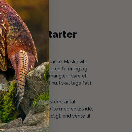
igt – det starter
dé
 begynder med en lille tanke. Måske vil I
rejaften? Måske sidder I i en forening og
angement? Eller måske mangler I bare et
faglig viden. Så er det nu, I skal tage fat i
færdig plan eller et bestemt antal
 kundeaftener starter ofte med en løs idé,
il hellere høre fra jer tidligt, end vente til