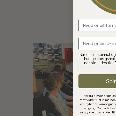
fornavn
email
Når du har spinnet og t
hurtige spørgsmål, 
indhold – derefter 
Spi
Når du tilmelder dig J
samtykke til, at vi må be
om nyheder, kampagner o
én gang. Du har til hve
samtykke tilbage. Ved ti