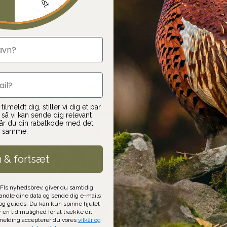
Alt er mul
med en i
Alle store oplevelser
ilmeldt dig, stiller vi dig et par
så vi kan sende dig relevant
samle venner til en g
får du din rabatkode med det
ønsker et fælles arr
samme.
sted med ro, plads og 
os.
n & fortsæt
I behøver hverken en 
deltagere. De bedste
AFIs nyhedsbrev, giver du samtidig
handle dine data og sende dig e-mails
som vokser derfra. Vi v
g guides. Du kan kun spinne hjulet
alt er på plads.
r en tid mulighed for at trække dit
lmelding accepterer du vores
vilkår og