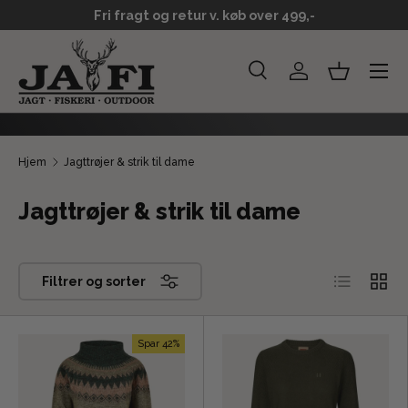
Fri fragt og retur v. køb over 499,-
GÅ TIL INDHOLD
Menu
Søg
Log ind
Kurv
Søg
Søg
Hjem
Jagttrøjer & strik til dame
Jagttrøjer & strik til dame
Liste
Grid
Filtrer og sorter
Spar 42%