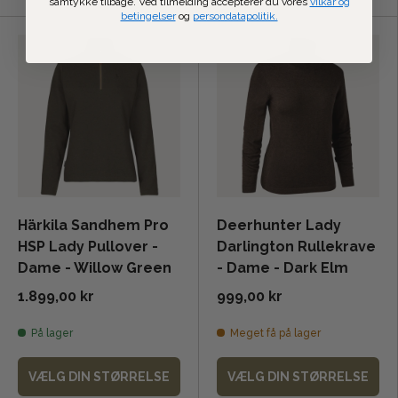
samtykke tilbage. Ved tilmelding accepterer du vores
vilkår og
betingelser
og
persondatapolitik.
Härkila Sandhem Pro
Deerhunter Lady
HSP Lady Pullover -
Darlington Rullekrave
Dame - Willow Green
- Dame - Dark Elm
1.899,00 kr
999,00 kr
På lager
Meget få på lager
VÆLG DIN STØRRELSE
VÆLG DIN STØRRELSE