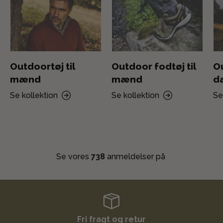
Outdoortøj til
Outdoor fodtøj til
Ou
mænd
mænd
d
Se kollektion
Se kollektion
Se
Se vores
738
anmeldelser på
Fri fragt og retur