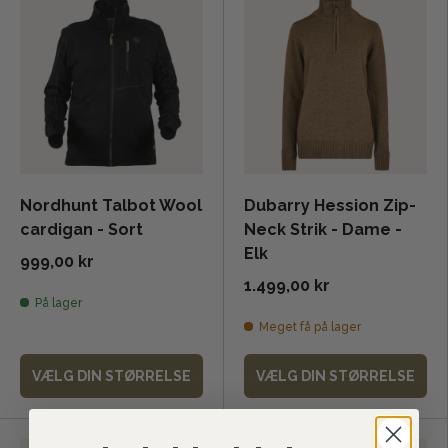
Nordhunt Talbot Wool
Dubarry Hession Zip-
cardigan - Sort
Neck Strik - Dame -
Elk
999,00 kr
1.499,00 kr
På lager
Meget få på lager
VÆLG DIN STØRRELSE
VÆLG DIN STØRRELSE