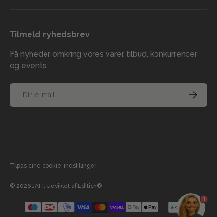
Tilmeld nyhedsbrev
Få nyheder omkring vores varer, tilbud, konkurrencer
og events.
E-mail
TILMELD
Accepterede betalingsmetoder
Tilpas dine cookie-indstillinger
© 2026
JAFI
.
Udviklet af
Edition®
1