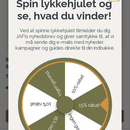
Spin lykkehjulet og
Spar 38%
se, hvad du vinder!
Ved at spinne lykkehjulet tilmelder du dig
JAFIs nyhedsbrev og giver samtykke til, at vi
må sende dig e-mails med nyheder,
kampagner og guides direkte til din indbakke.
Barbour Woodhouse
Deerhunter Lady
Strik - Dame - Ecru
Harrington Kabelstrik
Ingen gevinst
- Dame - Brown
799,00 kr
10% rabat
1.299,00 kr
Melange
På lager
399,00 kr
Meget få på lager
10% rabat
15% rabat
Ingen gevinst
VÆLG DIN STØRRELSE
VÆLG DIN STØRRELSE
15% rabat