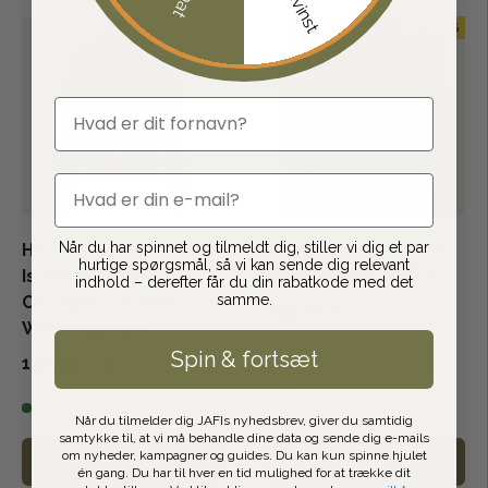
Spar 40%
fornavn
email
Når du har spinnet og tilmeldt dig, stiller vi dig et par
Härkila Sandhem Pro
Dubarry Rosmead W
hurtige spørgsmål, så vi kan sende dig relevant
Isoleret Lady
Strik - Dame - Olive
indhold – derefter får du din rabatkode med det
samme.
Cardigan - Dame -
599,00 kr
999,00 kr
Willow Green
Spin & fortsæt
Meget få på lager
1.999,00 kr
På lager
Når du tilmelder dig JAFIs nyhedsbrev, giver du samtidig
samtykke til, at vi må behandle dine data og sende dig e-mails
om nyheder, kampagner og guides. Du kan kun spinne hjulet
VÆLG DIN STØRRELSE
VÆLG DIN STØRRELSE
én gang. Du har til hver en tid mulighed for at trække dit