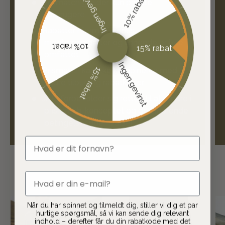
Ingen gevinst
10% rabat
Prismatch gælder kun private
forbrugere.
Rabatter i form af bonus,
medlemsrabatter og lignende er ikke
10% rabat
15% rabat
omfattet.
Ingen gevinst
15% rabat
Prismatch kan ikke kombineres med
andre tilbud og rabatkoder.
JAFI forbeholder sig retten til at ændre i
prismatch-konceptet og de tilhørende
betingelser uden varsel.
fornavn
email
Når du har spinnet og tilmeldt dig, stiller vi dig et par
hurtige spørgsmål, så vi kan sende dig relevant
indhold – derefter får du din rabatkode med det