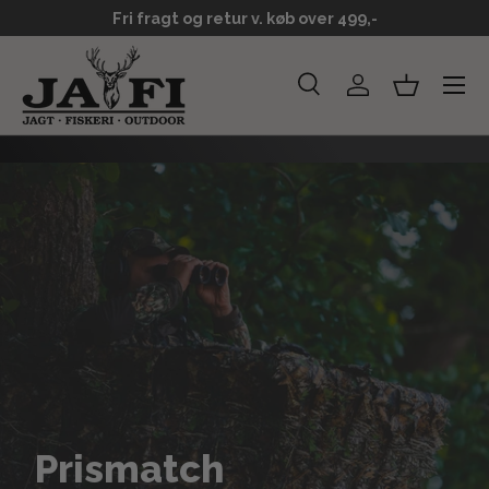
Fri fragt og retur v. køb over 499,-
GÅ TIL INDHOLD
Menu
Søg
Log ind
Kurv
Søg
Søg
Prismatch