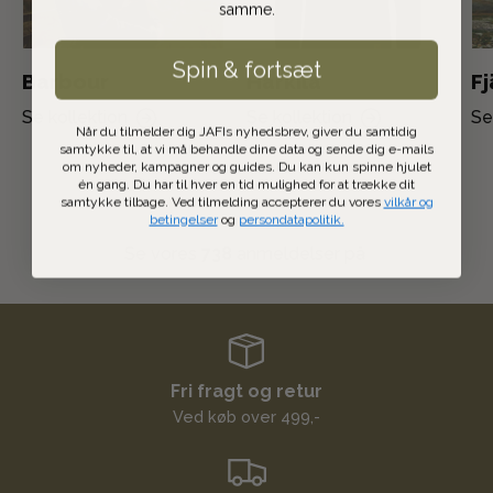
samme.
Spin & fortsæt
Barbour
Härkila
Fj
Se kollektion
Se kollektion
Se
Når du tilmelder dig JAFIs nyhedsbrev, giver du samtidig
samtykke til, at vi må behandle dine data og sende dig e-mails
om nyheder, kampagner og guides. Du kan kun spinne hjulet
én gang. Du har til hver en tid mulighed for at trække dit
samtykke tilbage. Ved tilmelding accepterer du vores
vilkår og
betingelser
og
persondatapolitik.
Se vores
738
anmeldelser på
Fri fragt og retur
Ved køb over 499,-