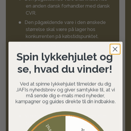
en anden dansk forhandler med dansk
CVR.
Den pågældende vare i den ønskede
størrelse skal være på lager hos
konkurrenten på købstidspunktet.
Konkurrentens pris skal være aktuel og
skal dokumenteres.
Spin lykkehjulet og
Serviceydelser såsom fragt, indpakning
se, hvad du vinder!
osv. prismatcher vi ikke.
Vi prismatcher ikke ophørsudsalg,
Ved at spinne lykkehjulet tilmelder du dig
restpartier, sampak, 2. sortering eller
JAFIs nyhedsbrev og giver samtykke til, at vi
særlige tilbud, der kun er gældende
må sende dig e-mails med nyheder,
ved åbningstilbud, køtilbud, timetilbud
kampagner og guides direkte til din indbakke.
eller begrænset antal eller lignende.
Vi prismatcher ikke brugte våben eller
brugt optik.