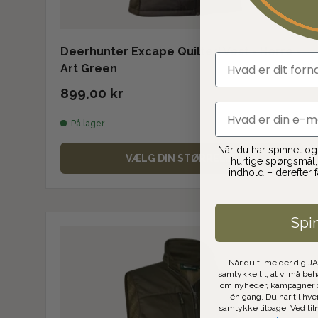
Deerhunter Excape Quilted Vest - Herre -
fornavn
Art Green
899,00 kr
email
På lager
Når du har spinnet og t
VÆLG DIN STØRRELSE
hurtige spørgsmål, 
indhold – derefter 
Spi
Når du tilmelder dig J
samtykke til, at vi må be
om nyheder, kampagner o
én gang. Du har til hve
samtykke tilbage. Ved ti