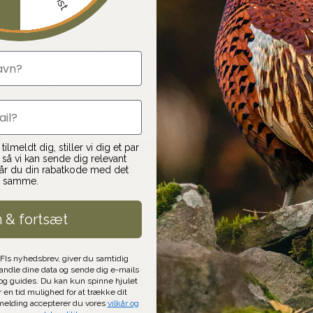
Happyhot Alaska Deluxe Varmevest -
Herre - Sort
1.699,00 kr
På lager
ilmeldt dig, stiller vi dig et par
VÆLG DIN STØRRELSE
så vi kan sende dig relevant
får du din rabatkode med det
samme.
n & fortsæt
AFIs nyhedsbrev, giver du samtidig
handle dine data og sende dig e-mails
g guides. Du kan kun spinne hjulet
r en tid mulighed for at trække dit
lmelding accepterer du vores
vilkår og