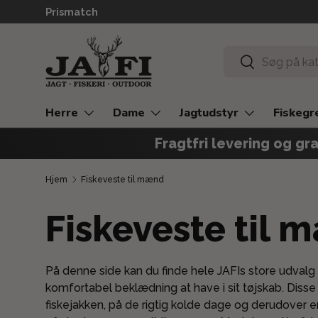
Prismatch
GÅ TIL INDHOLD
Søg
Søg
Herre
Dame
Jagtudstyr
Fiskegr
Fragtfri levering og gra
Hjem
Fiskeveste til mænd
Fiskeveste til 
På denne side kan du finde hele JAFIs store udvalg 
komfortabel beklædning at have i sit tøjskab. Dis
fiskejakken, på de rigtig kolde dage og derudover er