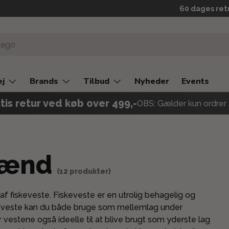
60 dages ret
ej
Brands
Tilbud
Nyheder
Events
tis retur ved køb over 499,-
OBS: Gælder kun ordrer 
mænd
(12 produkter)
af fiskeveste. Fiskeveste er en utrolig behagelig og
se veste kan du både bruge som mellemlag under
 vestene også ideelle til at blive brugt som yderste lag