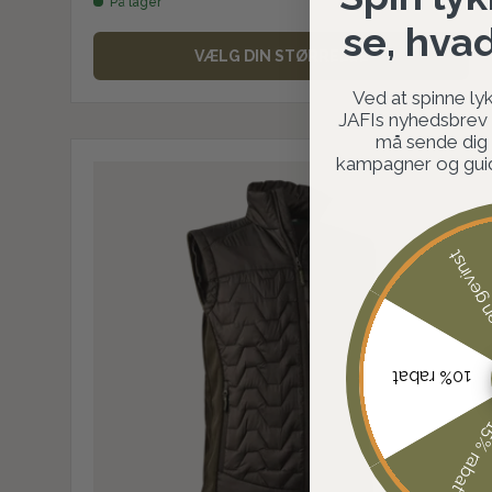
På lager
se, hva
VÆLG DIN STØRRELSE
Ved at spinne lyk
JAFIs nyhedsbrev o
må sende dig
kampagner og guide
Ingen ge
10% rabat
15% rab