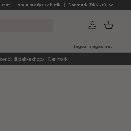
urret
1000 m2 fysisk butik
Land
Danmark (DKK kr.)
Log ind
Kurv
Jaguarmagasinet
sendt til pakkeshops i Danmark