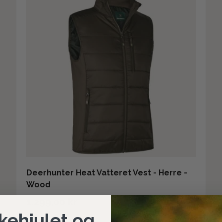
Deerhunter Heat Vatteret Vest - Herre -
Wood
1.299,00 kr
kehjulet og