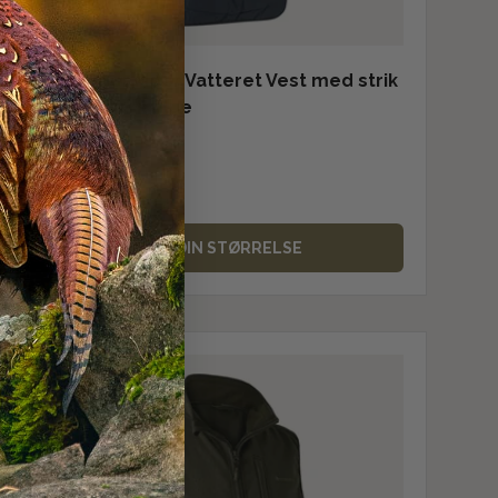
Deerhunter Moor Vatteret Vest med strik
- Herre - Dark Blue
499,00 kr
På lager
VÆLG DIN STØRRELSE