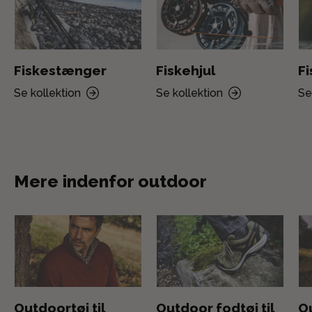
Fiskestænger
Fiskehjul
F
Se kollektion
Se kollektion
Se
Mere indenfor outdoor
Outdoortøj til
Outdoor fodtøj til
Ou