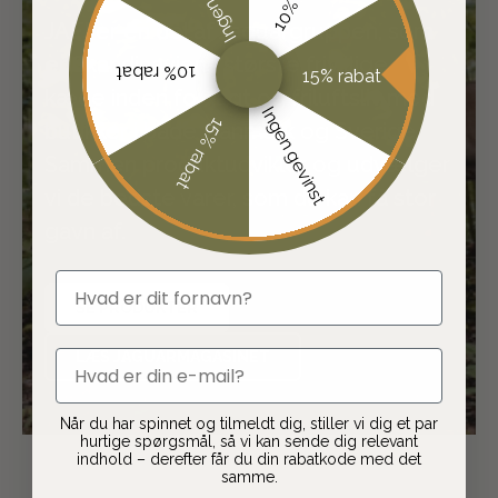
JAFI er en del af Jaguargruppen, som
er Skandinaviens største frivillige
10% rabat
15% rabat
kæde inden for jagt og friluftsliv med
Ingen gevinst
15% rabat
butikker i både Danmark og Sverige.
Sammen produktudvikler og udvælger
vi de bedste varer, som du kan få stor
gavn af.
fornavn
SE PRODUKTER
email
LÆS JAGUARMAGASINET
Når du har spinnet og tilmeldt dig, stiller vi dig et par
hurtige spørgsmål, så vi kan sende dig relevant
indhold – derefter får du din rabatkode med det
samme.