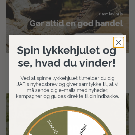
Fast lav pris
Gør altid en god handel
SHOP JAFI PRIS
Spin lykkehjulet og
se, hvad du vinder!
Ved at spinne lykkehjulet tilmelder du dig
JAFIs nyhedsbrev og giver samtykke til, at vi
må sende dig e-mails med nyheder,
kampagner og guides direkte til din indbakke.
JAFI er en del af
Ingen gevinst
Jaguargruppen
10% rabat