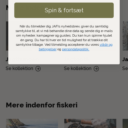
Mere indenfor jagt
Spin & fortsæt
Når du tilmelder dig JAFIs nyhedsbrev, giver du samtidig
samtykke til, at vi må behandle dine data og sende dig e-mails
om nyheder, kampagner og guides. Du kan kun spinne hjulet
én gang. Du har til hver en tid mulighed for at trække dit
samtykke tilbage. Ved tilmelding accepterer du vores
vilkår og
betingelser
og
persondatapolitik.
Jagthunden
Jagtoptik
Ja
Se kollektion
Se kollektion
Se
Mere indenfor fiskeri