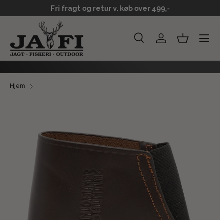
Fri fragt og retur v. køb over 499,-
GÅ TIL INDHOLD
Menu
Søg
Log ind
Kurv
Søg
Søg
Hjem