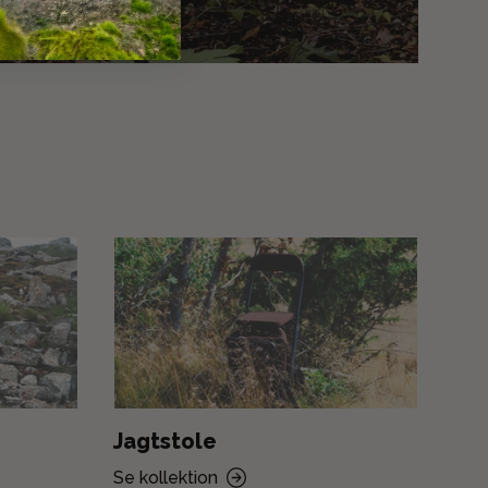
Jagtstole
Jag
Se kollektion
Se k