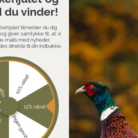
d du vinder!
Gø
kehjulet tilmelder du dig
g giver samtykke til, at vi
 e-mails med nyheder,
s direkte til din indbakke.
vinst
10% rabat
15% rabat
Ingen gevinst
at