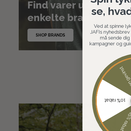
Find varer ud fra det
se, hva
enkelte brand
Ved at spinne lyk
JAFIs nyhedsbrev o
SHOP BRANDS
må sende dig
kampagner og guide
Ingen ge
10% rabat
15% rab