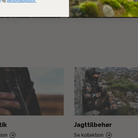
r
og
persondatapolitik.
tik
Jagttilbehør
tion
Se kollektion