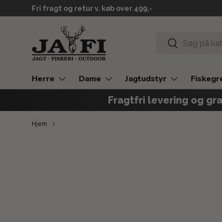
Levering 2-3 hverdage
GÅ TIL INDHOLD
Søg
Søg
Herre
Dame
Jagtudstyr
Fiskegr
Fragtfri levering og gra
Hjem