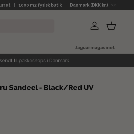
urret
1000 m2 fysisk butik
Land
Danmark (DKK kr.)
Log ind
Kurv
Jaguarmagasinet
sendt til pakkeshops i Danmark
hru Sandeel - Black/Red UV