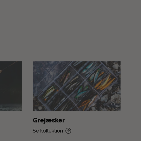
Grejæsker
Fi
Se kollektion
Se k