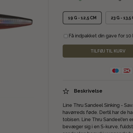
19 G - 12,5 CM
23 G - 13,5
Få indpakket din gave for 10 k
TILFØJ TIL KURV
Beskrivelse
Line Thru Sandeel Sinking - Sav
havørreds føde. Dertil har de haf
tobisen. Line Thru Sandeel'en e
bevæger sig i en S-kurve, fuld