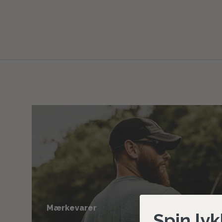
Mærkevarer
Spin lyk