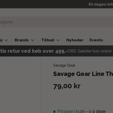
Prismatch
60 dages ret
ej
Brands
Tilbud
Nyheder
Events
tis retur ved køb over 499,-
OBS: Gælder kun ordrer 
Savage Gear
Savage Gear Line T
79,00 kr
På lager i butik
- 1-2 dage