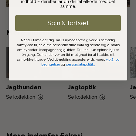
indhold – derefter får du din rabatkode med det
samme.
Spin & fortsæt
Mere indenfor jagt
Når du tilmelder dig JAFIs nyhedsbrev, giver du samtidig
samtykke til, at vi må behandle dine data og sende dig e-mails
om nyheder, kampagner og guides. Du kan kun spinne hjulet
én gang. Du har til hver en tid mulighed for at trække dit
samtykke tilbage. Ved tilmelding accepterer du vores
vilkår og
betingelser
og
persondatapolitik.
Jagthunden
Jagtoptik
Ja
Se kollektion
Se kollektion
Se
Mere indenfor fiskeri