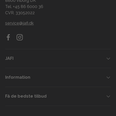
8800 Viborg DK
Tel. +45 86 6000 36
CVR. 33052022
service@jafi.dk
Facebook
Instagram
JAFI
Information
Få de bedste tilbud