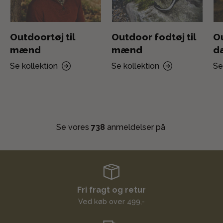
Outdoortøj til
Outdoor fodtøj til
Ou
mænd
mænd
d
Se kollektion
Se kollektion
Se
Se vores
738
anmeldelser på
Fri fragt og retur
Ved køb over 499,-