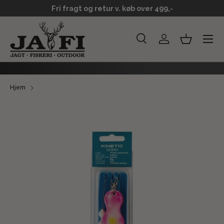
Fri fragt og retur v. køb over 499,-
GÅ TIL INDHOLD
Menu
Søg
Log ind
Kurv
Søg
Søg
Hjem