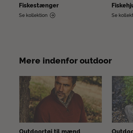
Fiskestænger
Fiskehj
Se kollektion
Se kollek
Mere indenfor outdoor
Outdoortøj til mænd
Outdoo