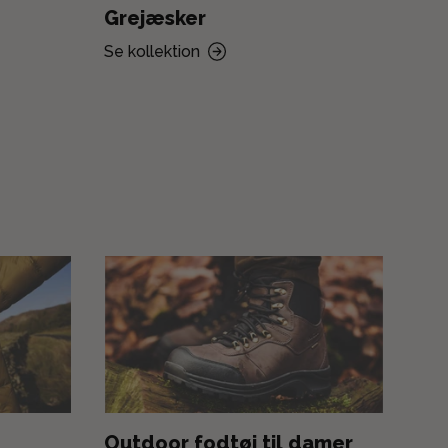
Grejæsker
Fi
Se kollektion
Se k
Outdoor fodtøj til damer
Ja