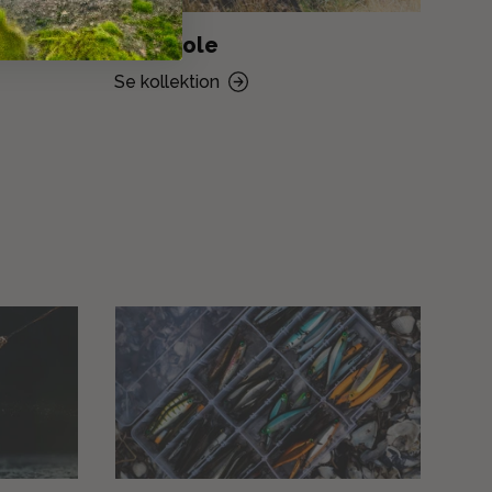
Jagtstole
Jag
Se kollektion
Se k