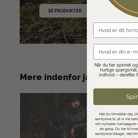
SE PRODUKTER
LÆS JAGUARMAG
fornavn
email
Når du har spinnet og t
hurtige spørgsmål, 
Mere indenfor jagt
indhold – derefter 
Spi
Når du tilmelder dig J
samtykke til, at vi må be
om nyheder, kampagner o
én gang. Du har til hve
samtykke tilbage. Ved ti