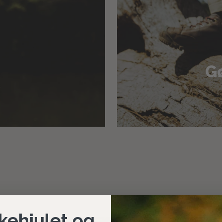
Gø
kehjulet og