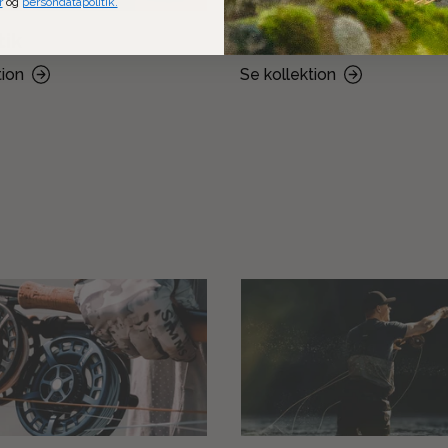
r
og
persondatapolitik.
tik
Jagttilbehør
tion
Se kollektion