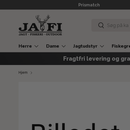
Prismatch
GÅ TIL INDHOLD
Søg
Søg
Herre
Dame
Jagtudstyr
Fiskegr
Fragtfri levering og gra
Hjem