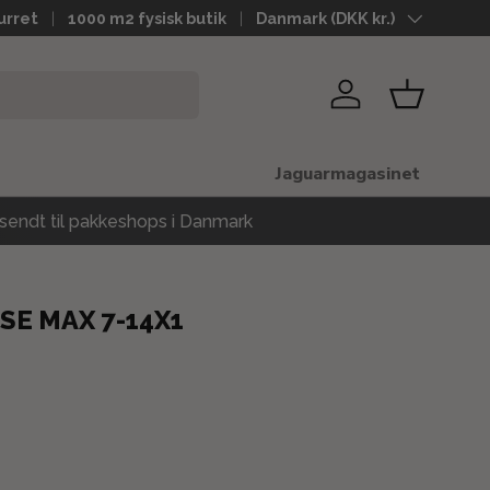
urret
1000 m2 fysisk butik
Land
Danmark (DKK kr.)
Log ind
Kurv
Jaguarmagasinet
sendt til pakkeshops i Danmark
E MAX 7-14X1