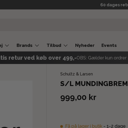
60 dages ret
ej
Brands
Tilbud
Nyheder
Events
tis retur ved køb over 499,-
OBS: Gælder kun ordrer 
Schultz & Larsen
S/L MUNDINGBREMS
999,00 kr
Få på lager i butik
- 1-2 dage