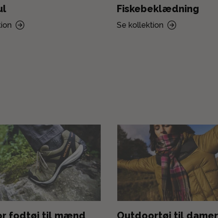
ul
Fiskebeklædning
tion
Se kollektion
r fodtøj til mænd
Outdoortøj til damer