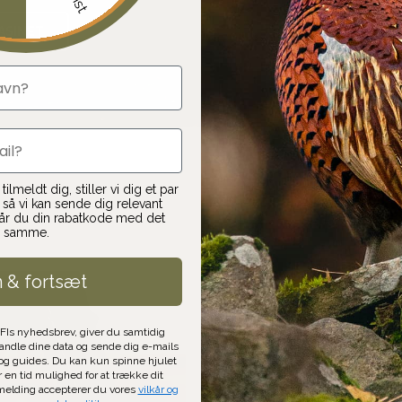
ASINET
ilmeldt dig, stiller vi dig et par
så vi kan sende dig relevant
får du din rabatkode med det
samme.
n & fortsæt
AFIs nyhedsbrev, giver du samtidig
handle dine data og sende dig e-mails
g guides. Du kan kun spinne hjulet
r en tid mulighed for at trække dit
lmelding accepterer du vores
vilkår og