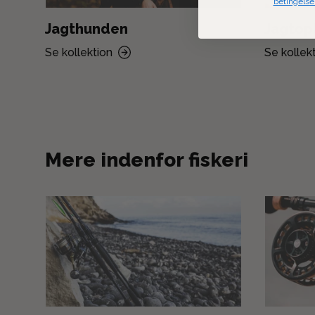
betingelse
Jagthunden
Jagtop
Se kollektion
Se kollek
Mere indenfor fiskeri