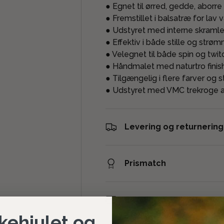
● Egnet til ørred, gedde, aborre
● Fremstillet i balsatræ for la
● Udstyret med interne skramlek
● Effektiv i både stille og str
● Velegnet til både spin og twit
● Håndmalet med naturtro finis
● Tilgængelig i flere farver og s
● Udstyret med VMC trekroge af
Levering og returnering
Prismatch
Betaling og sikkerhed
kehjulet og