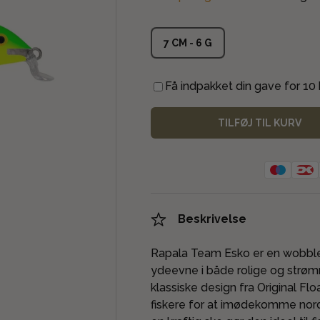
7 CM - 6 G
Få indpakket din gave for 10 k
TILFØJ TIL KURV
Beskrivelse
Rapala Team Esko er en wobbler 
ydeevne i både rolige og strø
klassiske design fra Original Fl
fiskere for at imødekomme nor