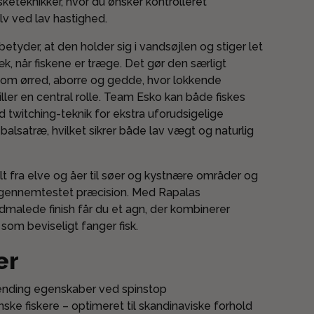
fisketeknikker, hvor du ønsker kontrolleret
lv ved lav hastighed.
etyder, at den holder sig i vandsøjlen og stiger let
k, når fiskene er træge. Det gør den særligt
sk som ørred, aborre og gedde, hvor lokkende
er en central rolle. Team Esko kan både fiskes
 twitching-teknik for ekstra uforudsigelige
balsatræ, hvilket sikrer både lav vægt og naturlig
lt fra elve og åer til søer og kystnære områder og
og gennemtestet præcision. Med Rapalas
alede finish får du et agn, der kombinerer
som beviseligt fanger fisk.
er
nding egenskaber ved spinstop
ske fiskere – optimeret til skandinaviske forhold