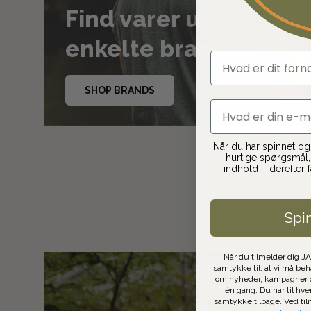
Find varer ud fra det
enkelte brand
fornavn
SHOP BRANDS
email
Når du har spinnet og t
hurtige spørgsmål, 
indhold – derefter 
Spi
Når du tilmelder dig J
samtykke til, at vi må be
om nyheder, kampagner o
én gang. Du har til hve
samtykke tilbage. Ved ti