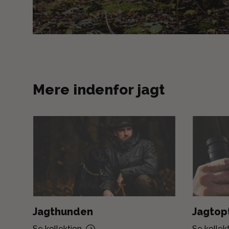
Mere indenfor jagt
Jagthunden
Jagtop
Se kollektion
Se kollek