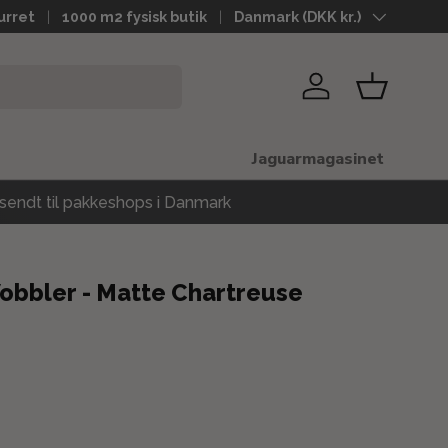
urret
1000 m2 fysisk butik
Land
Danmark (DKK kr.)
Log ind
Kurv
Jaguarmagasinet
sendt til pakkeshops i Danmark
obbler - Matte Chartreuse