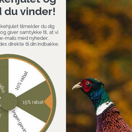
d du vinder!
kehjulet tilmelder du dig
g giver samtykke til, at vi
 e-mails med nyheder,
s direkte til din indbakke.
vinst
10% rabat
15% rabat
Ingen gevinst
at