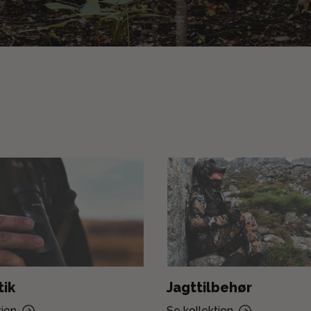
tik
Jagttilbehør
tion
Se kollektion