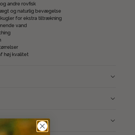
 og andre rovfisk
v vægt og naturlig bevægelse
ugler for ekstra tiltrækning
ømmende vand
ching
h
tørrelser
 høj kvalitet