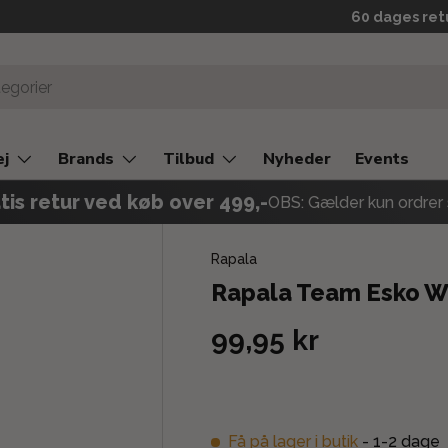
Prismatch
60 dages ret
ej
Brands
Tilbud
Nyheder
Events
tis retur ved køb over 499,-
OBS: Gælder kun ordrer 
Rapala
Rapala Team Esko W
99,95 kr
Få på lager i butik
- 1-2 dage