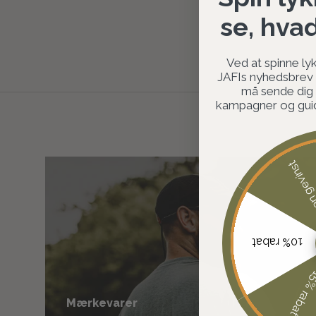
se, hva
Ved at spinne lyk
JAFIs nyhedsbrev o
må sende dig
kampagner og guide
Ingen ge
10% rabat
15% rab
Mærkevarer