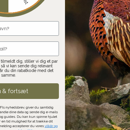
Gø
ilmeldt dig, stiller vi dig et par
så vi kan sende dig relevant
får du din rabatkode med det
samme.
n & fortsæt
AFIs nyhedsbrev, giver du samtidig
handle dine data og sende dig e-mails
g guides. Du kan kun spinne hjulet
r en tid mulighed for at trække dit
lmelding accepterer du vores
vilkår og