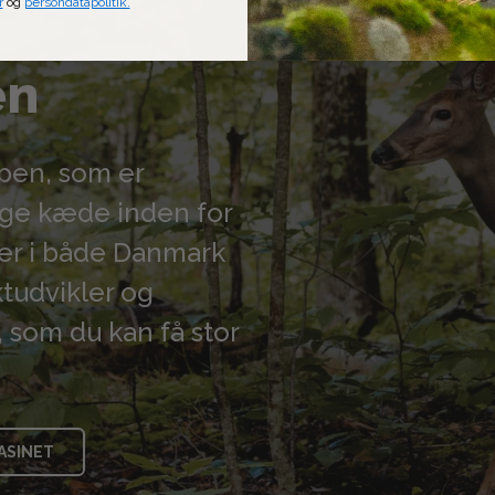
r
og
persondatapolitik.
af
en
ppen, som er
lige kæde inden for
kker i både Danmark
tudvikler og
 som du kan få stor
ASINET