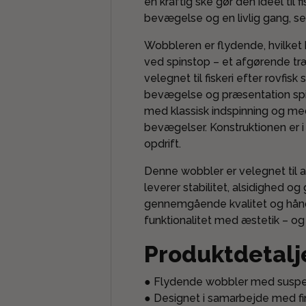
en kraftig ske gør den ideel til 
bevægelse og en livlig gang, se
Wobbleren er flydende, hvilket b
ved spinstop – et afgørende træ
velegnet til fiskeri efter rovfi
bevægelse og præsentation spill
med klassisk indspinning og med
bevægelser. Konstruktionen er i 
opdrift.
Denne wobbler er velegnet til a
leverer stabilitet, alsidighed 
gennemgående kvalitet og håndm
funktionalitet med æstetik – og 
Produktdetalj
● Flydende wobbler med suspe
● Designet i samarbejde med fin