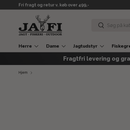
Levering 2-3 hverdage
GÅ TIL INDHOLD
Søg
Søg
Herre
Dame
Jagtudstyr
Fiskegr
Fragtfri levering og gra
Hjem