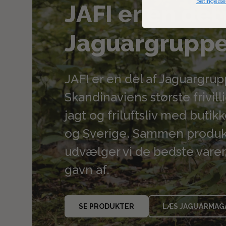
betingelse
JAFI er en del 
Jaguargrupp
JAFI er en del af Jaguargru
Skandinaviens største frivil
jagt og friluftsliv med buti
og Sverige. Sammen produk
udvælger vi de bedste varer,
gavn af.
SE PRODUKTER
LÆS JAGUARMAG