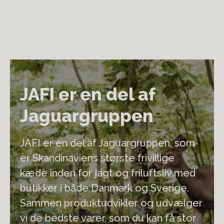
kampagner og guides direkte til din indbakke.
Ingen gevinst
10% rabat
JAFI er en del af
10% rabat
15% rabat
Jaguargruppen
Ingen gevinst
15% rabat
JAFI er en del af Jaguargruppen, som
er Skandinaviens største frivillige
kæde inden for jagt og friluftsliv med
butikker i både Danmark og Sverige.
fornavn
Sammen produktudvikler og udvælger
vi de bedste varer, som du kan få stor