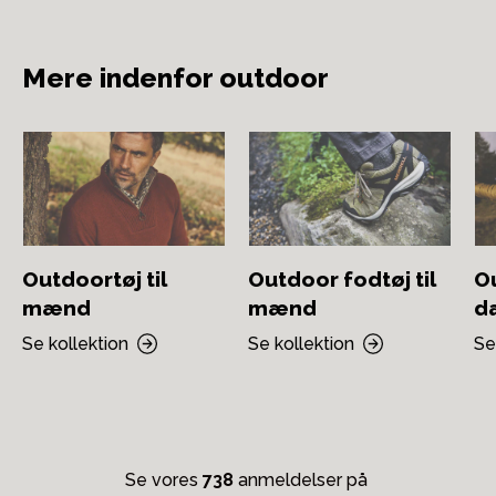
Mere indenfor outdoor
Outdoortøj til
Outdoor fodtøj til
Ou
mænd
mænd
d
Se kollektion
Se kollektion
Se
Se vores
738
anmeldelser på