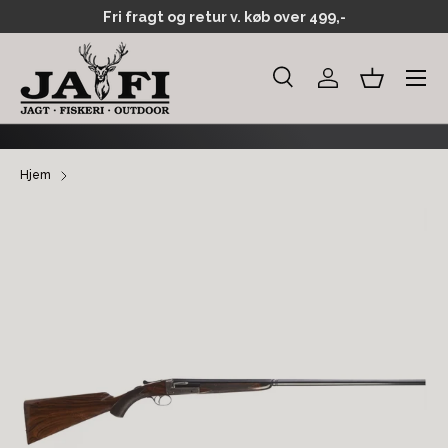
Fri fragt og retur v. køb over 499,-
GÅ TIL INDHOLD
Menu
Søg
Log ind
Kurv
Søg
Søg
Hjem