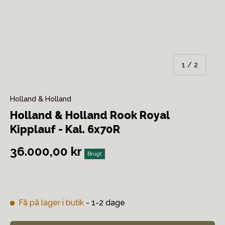
af
1
/
2
Holland & Holland
Holland & Holland Rook Royal
Kipplauf - Kal. 6x70R
36.000,00 kr
Brugt
Få på lager i butik
- 1-2 dage