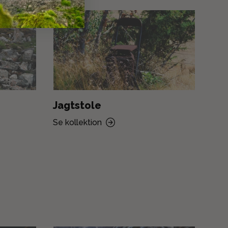
Jagtstole
Jag
Se kollektion
Se k