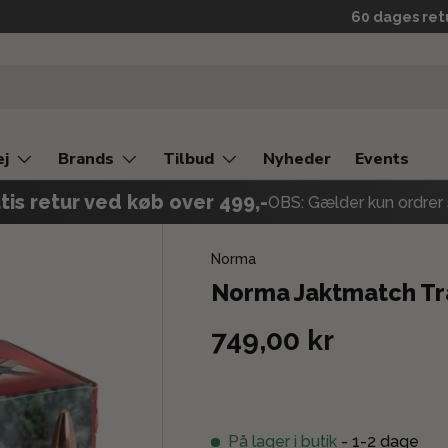
Levering 2-3 
60 dages ret
ej
Brands
Tilbud
Nyheder
Events
tis retur ved køb over 499,-
OBS: Gælder kun ordrer 
Norma
Norma Jaktmatch Træ
749,00 kr
På lager i butik
- 1-2 dage