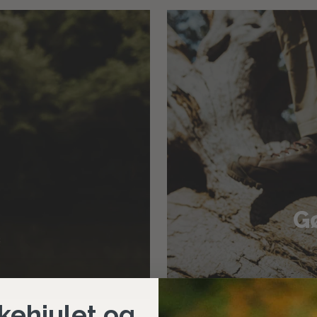
Gø
kehjulet og