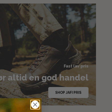
Fast lav pris
r altid en god handel
SHOP JAFI PRIS