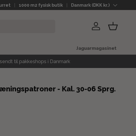
hverdage
urret
1000 m2 fysisk butik
Land
Danmark (DKK kr.)
Log ind
Kurv
Jaguarmagasinet
sendt til pakkeshops i Danmark
ningspatroner - Kal. 30-06 Sprg.