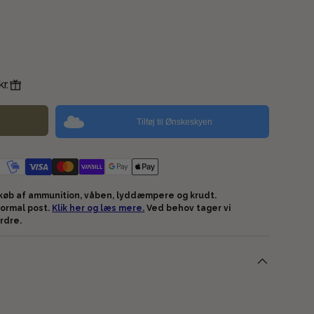
r.
Tilføj til Ønskeskyen
køb af ammunition, våben, lyddæmpere og krudt.
ormal post.
Klik her og læs mere.
Ved behov tager vi
ordre.