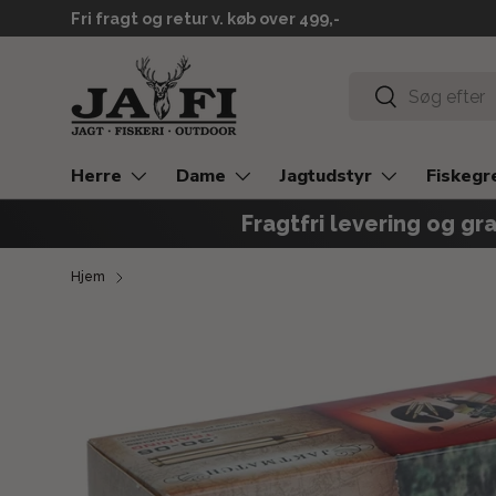
Fri fragt og retur v. køb over 499,-
GÅ TIL INDHOLD
Søg
Søg
Herre
Dame
Jagtudstyr
Fiskegr
Fragtfri levering og gra
Hjem