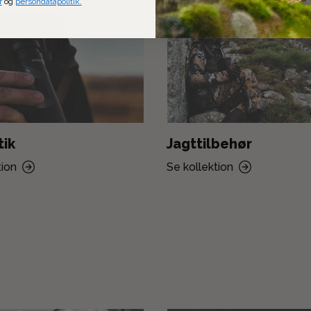
r
og
persondatapolitik.
tik
Jagttilbehør
tion
Se kollektion