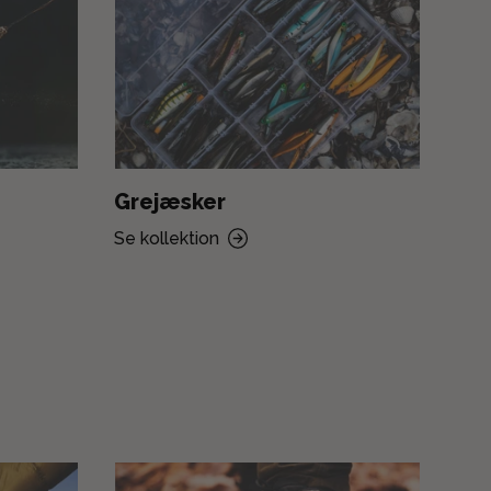
Grejæsker
Fi
Se kollektion
Se k