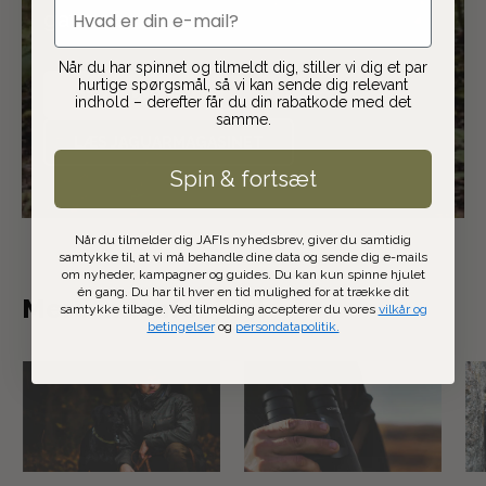
email
gavn af.
Når du har spinnet og tilmeldt dig, stiller vi dig et par
hurtige spørgsmål, så vi kan sende dig relevant
SE PRODUKTER
indhold – derefter får du din rabatkode med det
samme.
LÆS JAGUARMAGASINET
Spin & fortsæt
Når du tilmelder dig JAFIs nyhedsbrev, giver du samtidig
samtykke til, at vi må behandle dine data og sende dig e-mails
om nyheder, kampagner og guides. Du kan kun spinne hjulet
én gang. Du har til hver en tid mulighed for at trække dit
Mere indenfor jagt
samtykke tilbage. Ved tilmelding accepterer du vores
vilkår og
betingelser
og
persondatapolitik.