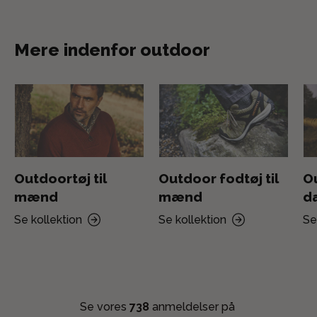
Mere indenfor outdoor
Outdoortøj til
Outdoor fodtøj til
Ou
mænd
mænd
d
Se kollektion
Se kollektion
Se
Se vores
738
anmeldelser på