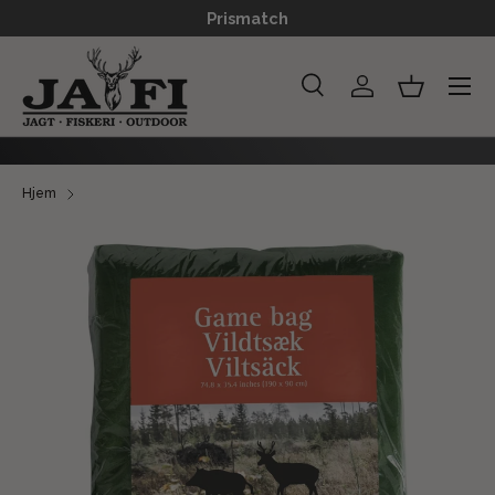
Prismatch
GÅ TIL INDHOLD
Menu
Søg
Log ind
Kurv
Søg
Søg
Hjem