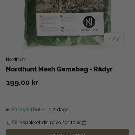
af
1
/
3
Nordhunt
Nordhunt Mesh Gamebag - Rådyr
199,00 kr
På lager i butik
- 1-2 dage
Få indpakket din gave for 10 kr.