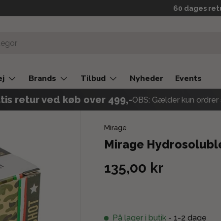
60 dages ret
ej
Brands
Tilbud
Nyheder
Events
tis retur ved køb over 499,-
OBS: Gælder kun ordrer 
Mirage
Mirage Hydrosoluble
135,00 kr
På lager i butik
- 1-2 dage