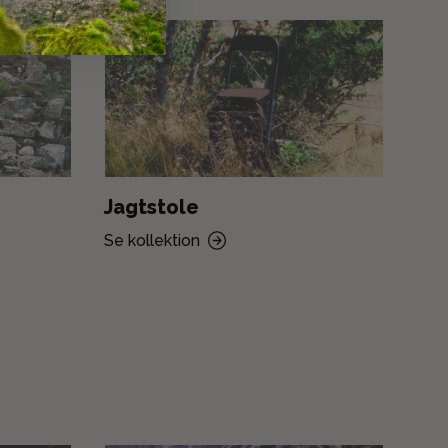
Jagtstole
Jag
Se kollektion
Se k