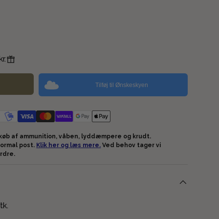
r.
Tilføj til Ønskeskyen
køb af ammunition, våben, lyddæmpere og krudt.
ormal post.
Klik her og læs mere.
Ved behov tager vi
ordre.
tk.