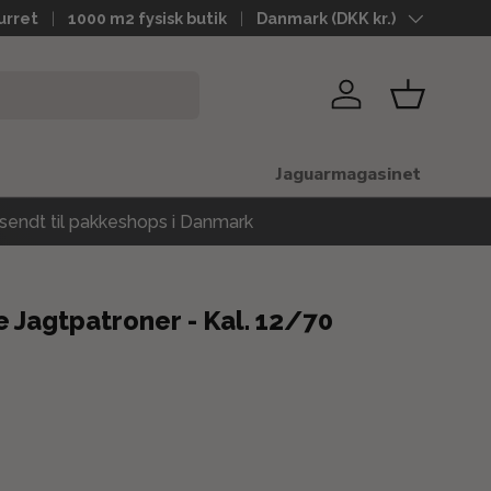
urret
1000 m2 fysisk butik
Land
Danmark (DKK kr.)
Log ind
Kurv
Jaguarmagasinet
sendt til pakkeshops i Danmark
 Jagtpatroner - Kal. 12/70