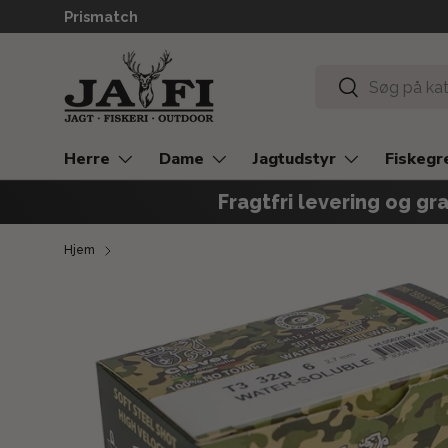
Prismatch
GÅ TIL INDHOLD
Søg
Søg
Herre
Dame
Jagtudstyr
Fiskegr
Fragtfri levering og gra
Hjem