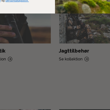
r
og
persondatapolitik.
tik
Jagttilbehør
tion
Se kollektion