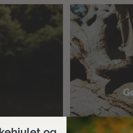
Gø
kehjulet og