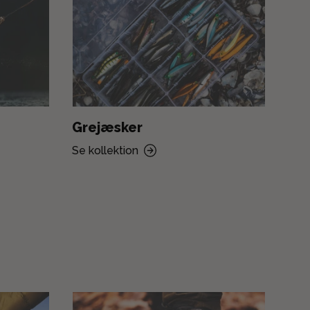
Grejæsker
Fi
Se kollektion
Se k