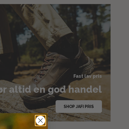
Fast lav pris
r altid en god handel
SHOP JAFI PRIS