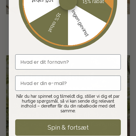
10% rabat
15% rabat
SHOP JAFI PRIS
Ingen gevinst
15% rabat
fornavn
JAFI er en del af
email
Jaguargruppen
Når du har spinnet og tilmeldt dig, stiller vi dig et par
hurtige spørgsmål, så vi kan sende dig relevant
JAFI er en del af Jaguargruppen, som
indhold – derefter får du din rabatkode med det
samme.
er Skandinaviens største frivillige
kæde inden for jagt og friluftsliv med
Spin & fortsæt
butikker i både Danmark og Sverige.