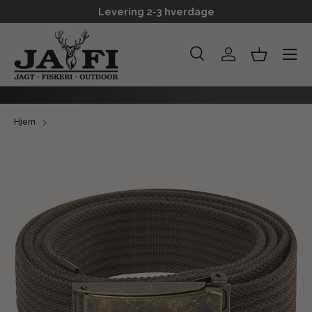
Levering 2-3 hverdage
GÅ TIL INDHOLD
Menu
Søg
Log ind
Kurv
Søg
Søg
Hjem