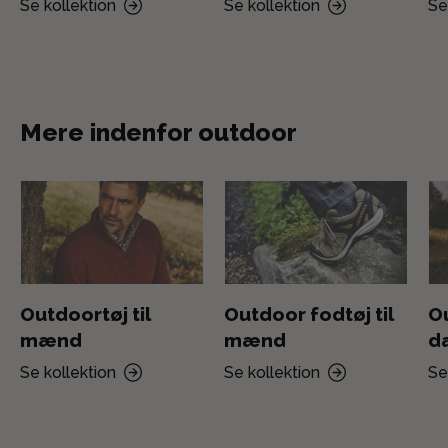
Se kollektion
Se kollektion
Se
Mere indenfor outdoor
Outdoortøj til
Outdoor fodtøj til
Ou
mænd
mænd
d
Se kollektion
Se kollektion
Se