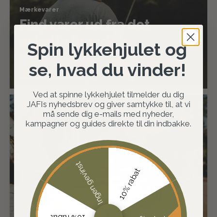
Mærkevarer
Find varer ud fra det
enkelte brand
Spin lykkehjulet og
se, hvad du vinder!
SHOP BRANDS
Ved at spinne lykkehjulet tilmelder du dig
JAFIs nyhedsbrev og giver samtykke til, at vi
må sende dig e-mails med nyheder,
kampagner og guides direkte til din indbakke.
Ingen gevinst
10% rabat
Fast lav pris
Gør altid en god handel