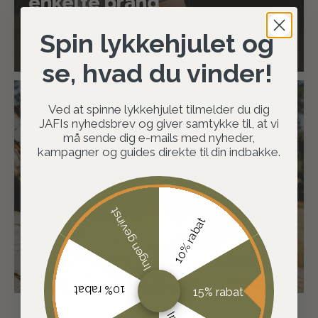
enkelte brand
Spin lykkehjulet og
SHOP BRANDS
se, hvad du vinder!
Ved at spinne lykkehjulet tilmelder du dig
JAFIs nyhedsbrev og giver samtykke til, at vi
må sende dig e-mails med nyheder,
kampagner og guides direkte til din indbakke.
Fast lav pris
Ingen gevinst
Gør altid en god handel
10% rabat
SHOP JAFI PRIS
10% rabat
15% rabat