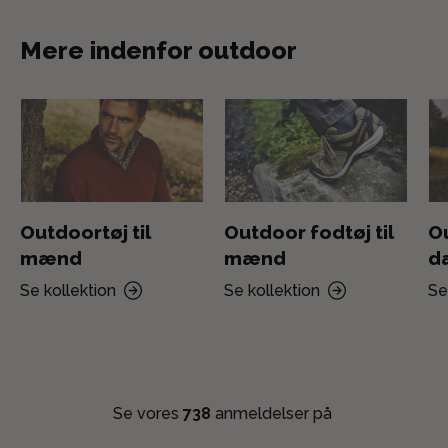
Mere indenfor outdoor
Outdoortøj til
Outdoor fodtøj til
Ou
mænd
mænd
d
Se kollektion
Se kollektion
Se
Se vores
738
anmeldelser på