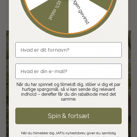
Ingen gevinst
15% rabat
fornavn
JAFI er en del af
Jaguargruppen
email
JAFI er en del af Jaguargruppen, som
Når du har spinnet og tilmeldt dig, stiller vi dig et par
hurtige spørgsmål, så vi kan sende dig relevant
er Skandinaviens største frivillige
indhold – derefter får du din rabatkode med det
kæde inden for jagt og friluftsliv med
samme.
butikker i både Danmark og Sverige.
Spin & fortsæt
Sammen produktudvikler og udvælger
vi de bedste varer, som du kan få stor
Når du tilmelder dig JAFIs nyhedsbrev, giver du samtidig
gavn af.