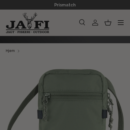
Prismatch
GÅ TIL INDHOLD
Menu
Søg
Log ind
Kurv
Søg
Søg
Hjem