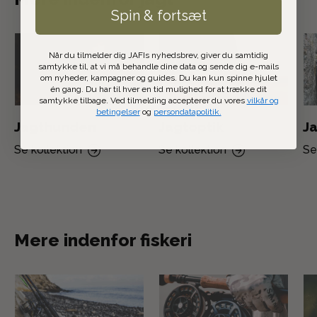
Spin & fortsæt
Når du tilmelder dig JAFIs nyhedsbrev, giver du samtidig
samtykke til, at vi må behandle dine data og sende dig e-mails
om nyheder, kampagner og guides. Du kan kun spinne hjulet
én gang. Du har til hver en tid mulighed for at trække dit
samtykke tilbage. Ved tilmelding accepterer du vores
vilkår og
betingelser
og
persondatapolitik.
Jagthunden
Jagtoptik
Ja
Se kollektion
Se kollektion
Se
Mere indenfor fiskeri