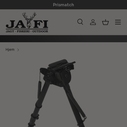
Prismatch
GÅ TIL INDHOLD
Menu
Søg
Log ind
Kurv
Søg
Søg
Hjem