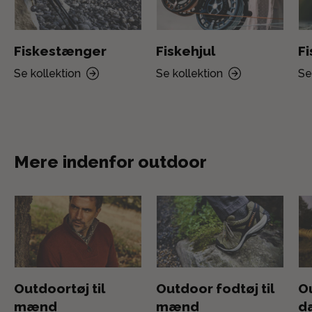
Fiskestænger
Fiskehjul
F
Se kollektion
Se kollektion
Se
Mere indenfor outdoor
Outdoortøj til
Outdoor fodtøj til
Ou
mænd
mænd
d