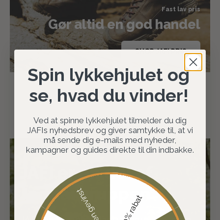
Fast lav pris
Gør altid en god handel
SHOP JAFI PRIS
Spin lykkehjulet og
se, hvad du vinder!
Ved at spinne lykkehjulet tilmelder du dig
JAFIs nyhedsbrev og giver samtykke til, at vi
må sende dig e-mails med nyheder,
kampagner og guides direkte til din indbakke.
JAFI er en del af
Jaguargruppen
Ingen gevinst
10% rabat