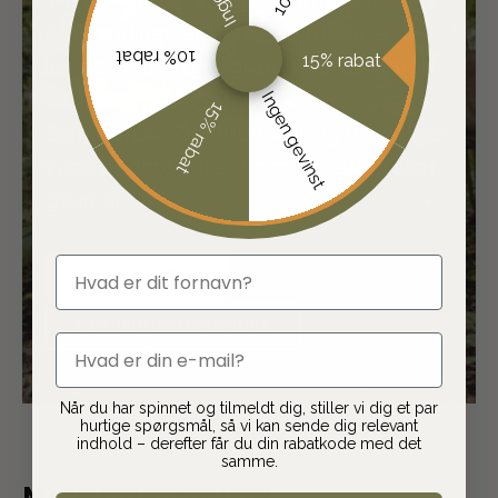
JAFI er en del af Jaguargruppen, som
er Skandinaviens største frivillige
10% rabat
15% rabat
kæde inden for jagt og friluftsliv med
butikker i både Danmark og Sverige.
Ingen gevinst
15% rabat
Sammen produktudvikler og udvælger
vi de bedste varer, som du kan få stor
gavn af.
fornavn
SE PRODUKTER
LÆS JAGUARMAGASINET
email
Når du har spinnet og tilmeldt dig, stiller vi dig et par
hurtige spørgsmål, så vi kan sende dig relevant
indhold – derefter får du din rabatkode med det
samme.
Mere indenfor jagt