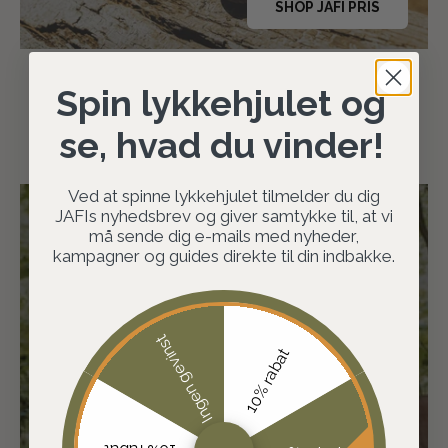
SHOP JAFI PRIS
Spin lykkehjulet og
se, hvad du vinder!
Ved at spinne lykkehjulet tilmelder du dig
JAFIs nyhedsbrev og giver samtykke til, at vi
må sende dig e-mails med nyheder,
JAFI er en del af
kampagner og guides direkte til din indbakke.
Jaguargruppen
Ingen gevinst
JAFI er en del af Jaguargruppen, som
10% rabat
er Skandinaviens største frivillige
kæde inden for jagt og friluftsliv med
butikker i både Danmark og Sverige.