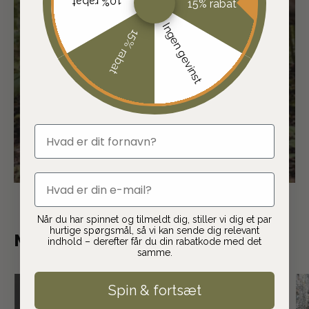
10% rabat
15% rabat
Sammen produktudvikler og udvælger
Ingen gevinst
vi de bedste varer, som du kan få stor
15% rabat
gavn af.
SE PRODUKTER
fornavn
LÆS JAGUARMAGASINET
email
Når du har spinnet og tilmeldt dig, stiller vi dig et par
hurtige spørgsmål, så vi kan sende dig relevant
Mere indenfor jagt
indhold – derefter får du din rabatkode med det
samme.
Spin & fortsæt