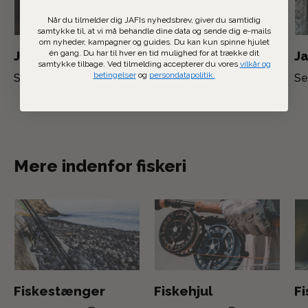
Når du tilmelder dig JAFIs nyhedsbrev, giver du samtidig
samtykke til, at vi må behandle dine data og sende dig e-mails
om nyheder, kampagner og guides. Du kan kun spinne hjulet
én gang. Du har til hver en tid mulighed for at trække dit
Jagthunden
Jagtoptik
Ja
samtykke tilbage. Ved tilmelding accepterer du vores
vilkår og
betingelser
og
persondatapolitik.
Se kollektion
Se kollektion
Se
Mere indenfor fiskeri
Fiskestænger
Fiskehjul
F