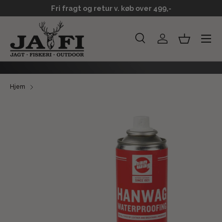
Fri fragt og retur v. køb over 499,-
GÅ TIL INDHOLD
Menu
Søg
Log ind
Kurv
Søg
Søg
Hjem