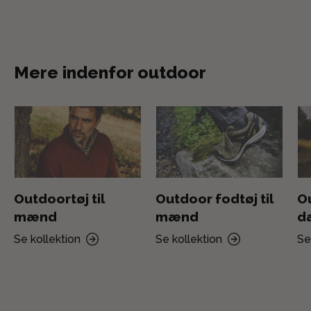
Mere indenfor outdoor
Outdoortøj til
Outdoor fodtøj til
Ou
mænd
mænd
d
Se kollektion
Se kollektion
Se