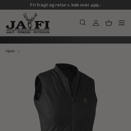
Fri fragt og retur v. køb over 499,-
GÅ TIL INDHOLD
Menu
Søg
Log ind
Kurv
Søg
Søg
Hjem