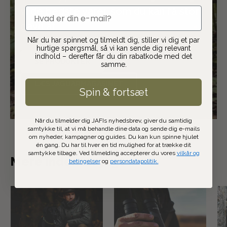
vi de bedste varer, som du kan få stor
email
gavn af.
Når du har spinnet og tilmeldt dig, stiller vi dig et par
hurtige spørgsmål, så vi kan sende dig relevant
indhold – derefter får du din rabatkode med det
SE PRODUKTER
samme.
LÆS JAGUARMAGASINET
Spin & fortsæt
Når du tilmelder dig JAFIs nyhedsbrev, giver du samtidig
samtykke til, at vi må behandle dine data og sende dig e-mails
om nyheder, kampagner og guides. Du kan kun spinne hjulet
én gang. Du har til hver en tid mulighed for at trække dit
samtykke tilbage. Ved tilmelding accepterer du vores
vilkår og
Mere indenfor jagt
betingelser
og
persondatapolitik.