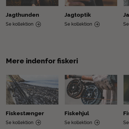
Jagthunden
Jagtoptik
Ja
Se kollektion
Se kollektion
Se
Mere indenfor fiskeri
Fiskestænger
Fiskehjul
F
Se kollektion
Se kollektion
Se