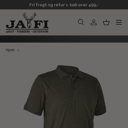
Fri fragt og retur v. køb over 499,-
GÅ TIL INDHOLD
Menu
Søg
Log ind
Kurv
Søg
Søg
Hjem