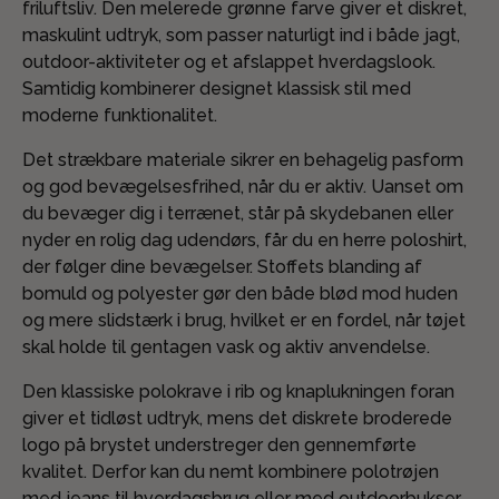
friluftsliv. Den melerede grønne farve giver et diskret,
maskulint udtryk, som passer naturligt ind i både jagt,
outdoor-aktiviteter og et afslappet hverdagslook.
Samtidig kombinerer designet klassisk stil med
moderne funktionalitet.
Det strækbare materiale sikrer en behagelig pasform
og god bevægelsesfrihed, når du er aktiv. Uanset om
du bevæger dig i terrænet, står på skydebanen eller
nyder en rolig dag udendørs, får du en herre poloshirt,
der følger dine bevægelser. Stoffets blanding af
bomuld og polyester gør den både blød mod huden
og mere slidstærk i brug, hvilket er en fordel, når tøjet
skal holde til gentagen vask og aktiv anvendelse.
Den klassiske polokrave i rib og knaplukningen foran
giver et tidløst udtryk, mens det diskrete broderede
logo på brystet understreger den gennemførte
kvalitet. Derfor kan du nemt kombinere polotrøjen
med jeans til hverdagsbrug eller med outdoorbukser