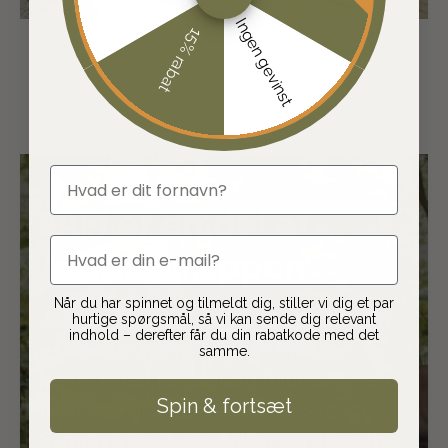
Ingen gevinst
15% rabat
fornavn
JAFI er en del af
email
Jaguargruppen
Når du har spinnet og tilmeldt dig, stiller vi dig et par
JAFI er en del af Jaguargruppen, som
hurtige spørgsmål, så vi kan sende dig relevant
indhold – derefter får du din rabatkode med det
er Skandinaviens største frivillige
samme.
kæde inden for jagt og friluftsliv med
Spin & fortsæt
butikker i både Danmark og Sverige.
Sammen produktudvikler og udvælger