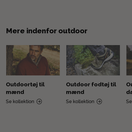
Mere indenfor outdoor
Outdoortøj til
Outdoor fodtøj til
Ou
mænd
mænd
d
Se kollektion
Se kollektion
Se