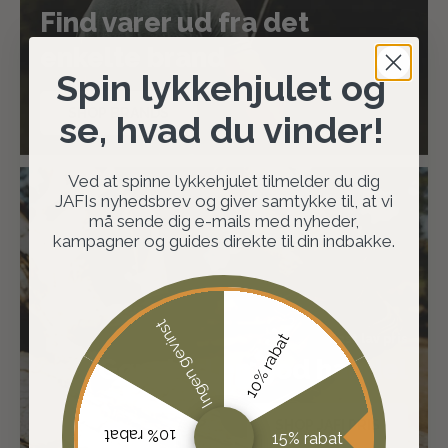
Find varer ud fra det
enkelte brand
Spin lykkehjulet og
SHOP BRANDS
se, hvad du vinder!
Ved at spinne lykkehjulet tilmelder du dig
JAFIs nyhedsbrev og giver samtykke til, at vi
må sende dig e-mails med nyheder,
kampagner og guides direkte til din indbakke.
Ingen gevinst
10% rabat
Fast lav pris
Gør altid en god handel
SHOP JAFI PRIS
10% rabat
15% rabat