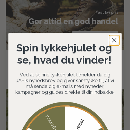
Fast lav pris
Gør altid en god handel
SHOP JAFI PRIS
Spin lykkehjulet og
se, hvad du vinder!
Ved at spinne lykkehjulet tilmelder du dig
JAFIs nyhedsbrev og giver samtykke til, at vi
må sende dig e-mails med nyheder,
kampagner og guides direkte til din indbakke.
JAFI er en del af
Ingen gevinst
Jaguargruppen
10% rabat