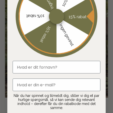
JAFI er en del af Jaguargruppen, som
er Skandinaviens største frivillige
10% rabat
15% rabat
kæde inden for jagt og friluftsliv med
Ingen gevinst
15% rabat
butikker i både Danmark og Sverige.
Sammen produktudvikler og udvælger
vi de bedste varer, som du kan få stor
gavn af.
fornavn
SE PRODUKTER
LÆS JAGUARMAGASINET
email
Når du har spinnet og tilmeldt dig, stiller vi dig et par
hurtige spørgsmål, så vi kan sende dig relevant
indhold – derefter får du din rabatkode med det
samme.