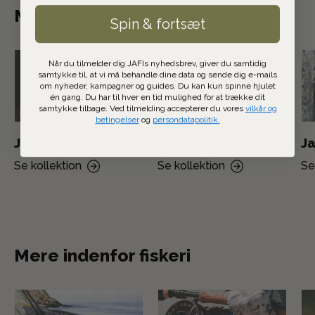
Mere indenfor jagt
Spin & fortsæt
Når du tilmelder dig JAFIs nyhedsbrev, giver du samtidig
samtykke til, at vi må behandle dine data og sende dig e-mails
om nyheder, kampagner og guides. Du kan kun spinne hjulet
én gang. Du har til hver en tid mulighed for at trække dit
samtykke tilbage. Ved tilmelding accepterer du vores
vilkår og
betingelser
og
persondatapolitik.
Jagthunden
Jagtoptik
Ja
Se kollektion
Se kollektion
Se
Mere indenfor fiskeri