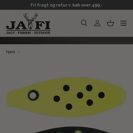
Fri fragt og retur v. køb over 499,-
GÅ TIL INDHOLD
Menu
Søg
Log ind
Kurv
Søg
Søg
Hjem