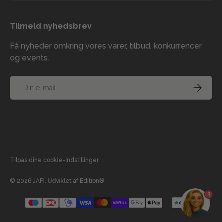
Tilmeld nyhedsbrev
Få nyheder omkring vores varer, tilbud, konkurrencer
og events.
E-mail
TILMELD
Accepterede betalingsmetoder
Tilpas dine cookie-indstillinger
© 2026
JAFI
.
Udviklet af
Edition®
1