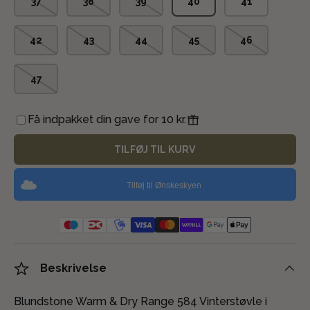
37
38
39
40
41
42
43
44
45
46
47
Få indpakket din gave for 10 kr.
TILFØJ TIL KURV
Tilføj til Ønskeskyen
Beskrivelse
Blundstone Warm & Dry Range 584 Vinterstøvle i