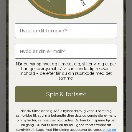
JAFI er en del af
Jaguargruppen
fornavn
JAFI er en del af Jaguargruppen, som
email
er Skandinaviens største frivillige
kæde inden for jagt og friluftsliv med
Når du har spinnet og tilmeldt dig, stiller vi dig et par
hurtige spørgsmål, så vi kan sende dig relevant
butikker i både Danmark og Sverige.
indhold – derefter får du din rabatkode med det
Sammen produktudvikler og udvælger
samme.
vi de bedste varer, som du kan få stor
Spin & fortsæt
gavn af.
Når du tilmelder dig JAFIs nyhedsbrev, giver du samtidig
samtykke til, at vi må behandle dine data og sende dig e-mails
SE PRODUKTER
om nyheder, kampagner og guides. Du kan kun spinne hjulet
én gang. Du har til hver en tid mulighed for at trække dit
samtykke tilbage. Ved tilmelding accepterer du vores
vilkår og
LÆS JAGUARMAGASINET