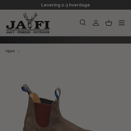
Levering 2-3 hverdage
GÅ TIL INDHOLD
Menu
Søg
Log ind
Kurv
Søg
Søg
Hjem