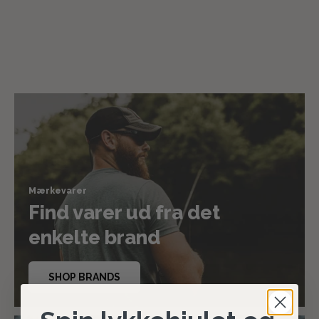
Mærkevarer
Find varer ud fra det
enkelte brand
SHOP BRANDS