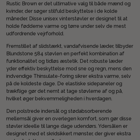
Rustic Brown er det ultimative valg til både mænd og
kvinder, der søger stilfuld beskyttelse i de kolde
måneder. Disse unisex vinterstøvler er designet til at
holde fødderne varme og tørre under selv de mest
udfordrende vejrforhold.
Fremstillet af slidstærkt, vandafvisende læder, tilbyder
Blundstone 584 støvlen en perfekt kombination af
funktionalitet og tidløs æstetik. Det robuste læder
yder effektiv beskyttelse mod sne og regn, mens den
indvendige Thinsulate-foring sikrer ekstra varme, selv
på de koldeste dage. De elastiske sidepaneler og
trækflige gør det nemt at tage støvlerne af og på,
hvilket øger bekvemmeligheden i hverdagen.
Den polstrede indersål og stødabsorberende
mellemsål giver en overlegen komfort, som gør disse
støvler ideelle til lange dage udendørs. Ydersålen er
designet med et skridsikkert mønster, der giver ekstra