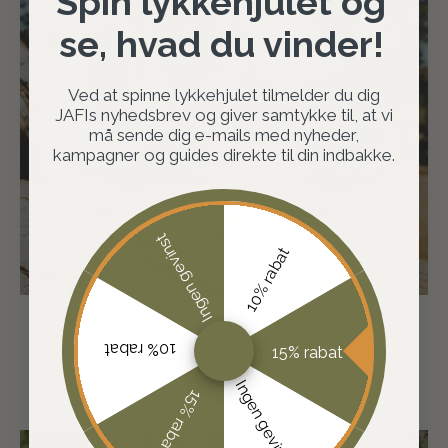
Spin lykkehjulet og
se, hvad du vinder!
Ved at spinne lykkehjulet tilmelder du dig
JAFIs nyhedsbrev og giver samtykke til, at vi
må sende dig e-mails med nyheder,
kampagner og guides direkte til din indbakke.
Fast lav pris
Gør altid en god handel
Ingen gevinst
10% rabat
SHOP JAFI PRIS
10% rabat
15% rabat
Ingen gevinst
15% rabat