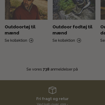
Outdoortøj til
Outdoor fodtøj til
Ou
mænd
mænd
d
Se kollektion
Se kollektion
Se
Se vores
738
anmeldelser på
Fri fragt og retur
Ved køb over 499,-