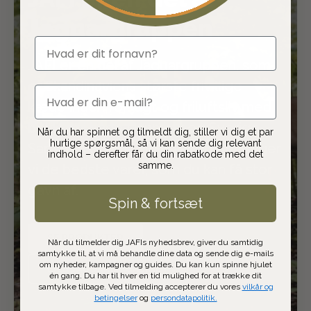
Jaguargruppen
fornavn
JAFI er en del af Jaguargruppen, som
er Skandinaviens største frivillige
email
kæde inden for jagt og friluftsliv med
butikker i både Danmark og Sverige.
Når du har spinnet og tilmeldt dig, stiller vi dig et par
hurtige spørgsmål, så vi kan sende dig relevant
Sammen produktudvikler og udvælger
indhold – derefter får du din rabatkode med det
samme.
vi de bedste varer, som du kan få stor
gavn af.
Spin & fortsæt
SE PRODUKTER
Når du tilmelder dig JAFIs nyhedsbrev, giver du samtidig
samtykke til, at vi må behandle dine data og sende dig e-mails
om nyheder, kampagner og guides. Du kan kun spinne hjulet
LÆS JAGUARMAGASINET
én gang. Du har til hver en tid mulighed for at trække dit
samtykke tilbage. Ved tilmelding accepterer du vores
vilkår og
betingelser
og
persondatapolitik.