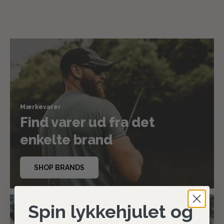
Mærkevarer
Find varer ud fra det
enkelte brand
SHOP BRANDS
Spin lykkehjulet og