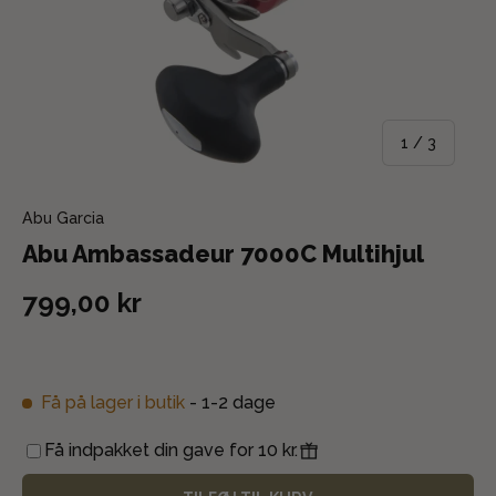
af
1
/
3
Abu Garcia
Abu Ambassadeur 7000C Multihjul
799,00 kr
Få på lager i butik
- 1-2 dage
Få indpakket din gave for 10 kr.