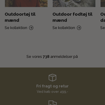
Outdoortøj til
Outdoor fodtøj til
Ou
mænd
mænd
d
Se kollektion
Se kollektion
Se
Se vores
738
anmeldelser på
Fri fragt og retur
Ved køb over 499,-