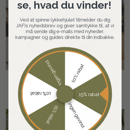
se, hvad du vinder!
Ved at spinne lykkehjulet tilmelder du dig
JAFIs nyhedsbrev og giver samtykke til, at vi
må sende dig e-mails med nyheder,
Fast lav pris
kampagner og guides direkte til din indbakke.
Gør altid en god handel
SHOP JAFI PRIS
Ingen gevinst
10% rabat
10% rabat
15% rabat
Ingen gevinst
15% rabat
JAFI er en del af