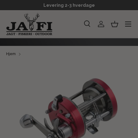
Levering 2-3 hverdage
GÅ TIL INDHOLD
Menu
Søg
Log ind
Kurv
Søg
Søg
Hjem