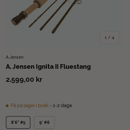
af
1
/
4
A.Jensen
A. Jensen Ignita II Fluestang
2.599,00 kr
Få på lager i butik
- 1-2 dage
8'6" #5
9' #6