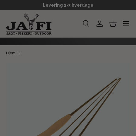
Levering 2-3 hverdage
GÅ TIL INDHOLD
Menu
Søg
Log ind
Kurv
Søg
Søg
Hjem