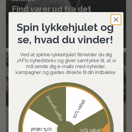
Find varer ud fra det
enkelte brand
Spin lykkehjulet og
SHOP BRANDS
se, hvad du vinder!
Ved at spinne lykkehjulet tilmelder du dig
JAFIs nyhedsbrev og giver samtykke til, at vi
må sende dig e-mails med nyheder,
kampagner og guides direkte til din indbakke.
Ingen gevinst
10% rabat
Fast lav pris
Gør altid en god handel
SHOP JAFI PRIS
10% rabat
15% rabat