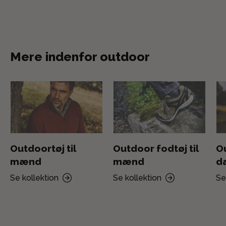
Mere indenfor outdoor
Outdoortøj til
Outdoor fodtøj til
Ou
mænd
mænd
d
Se kollektion
Se kollektion
Se