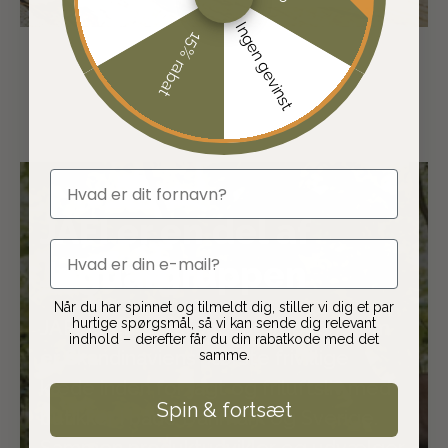
Ingen gevinst
15% rabat
fornavn
JAFI er en del af
email
Jaguargruppen
Når du har spinnet og tilmeldt dig, stiller vi dig et par
hurtige spørgsmål, så vi kan sende dig relevant
JAFI er en del af Jaguargruppen, som
indhold – derefter får du din rabatkode med det
er Skandinaviens største frivillige
samme.
kæde inden for jagt og friluftsliv med
Spin & fortsæt
butikker i både Danmark og Sverige.