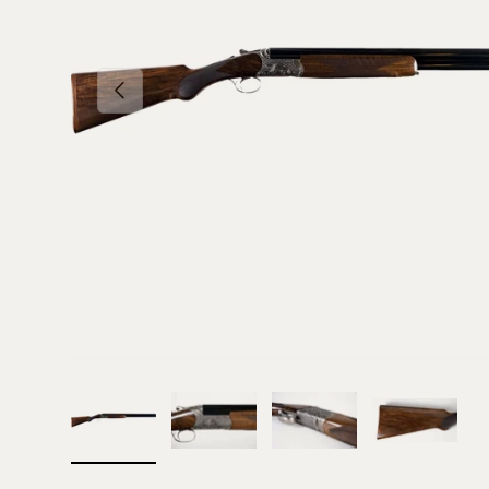
TIDLIGERE
Indlæs billede 1 i gallerifremviser
Indlæs billede 2 i gallerifremviser
Indlæs billede 3 i gall
Indlæs bil