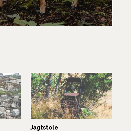
Jagtstole
Jag