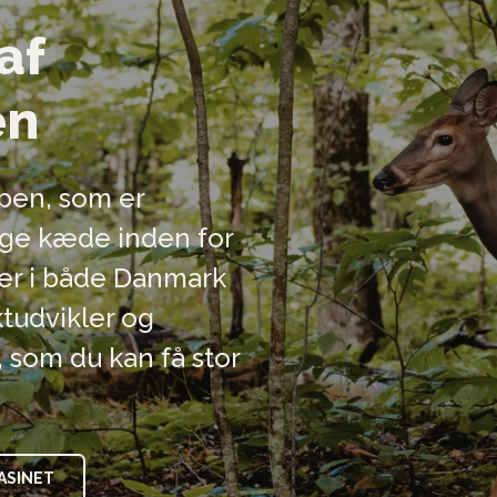
af
en
ppen, som er
lige kæde inden for
kker i både Danmark
tudvikler og
 som du kan få stor
ASINET