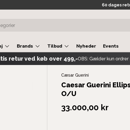
Levering 2-3 
60 dages ret
ej
Brands
Tilbud
Nyheder
Events
tis retur ved køb over 499,-
OBS: Gælder kun ordrer 
Cæsar Guerini
Caesar Guerini Ellip
O/U
33.000,00 kr