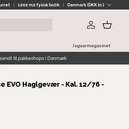
hverdage
urret
1000 m2 fysisk butik
Land
Danmark (DKK kr.)
Log ind
Kurv
Jaguarmagasinet
sendt til pakkeshops i Danmark
se EVO Haglgevær - Kal. 12/76 -