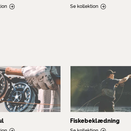
tion
Se kollektion
ul
Fiskebeklædning
tion
Se kollektion