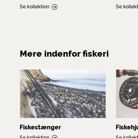
Se kollektion
Se kollek
Mere indenfor fiskeri
Fiskestænger
Fiskehj
Se kollektion
Se kollek