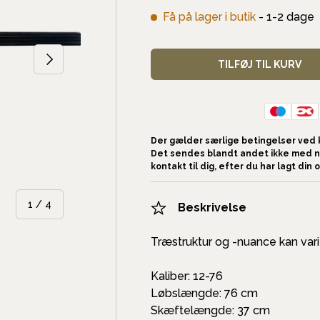
Få på lager i butik
- 1-2 dage
NÆSTE
TILFØJ TIL KURV
Der gælder særlige betingelser ved 
Det sendes blandt andet ikke med n
kontakt til dig, efter du har lagt din 
af
1
/
4
Beskrivelse
Træstruktur og -nuance kan vari
Kaliber: 12-76
Løbslængde: 76 cm
erifremviser
lede 4 i gallerifremviser
Skæftelængde: 37 cm