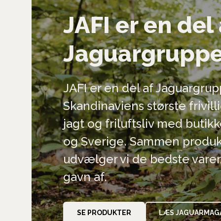
JAFI er en del 
Jaguargrupp
JAFI er en del af Jaguargru
Skandinaviens største frivil
jagt og friluftsliv med buti
og Sverige. Sammen produk
udvælger vi de bedste varer,
gavn af.
SE PRODUKTER
LÆS JAGUARMAG