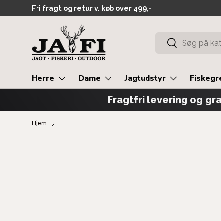
Fri fragt og retur v. køb over 499,-
GÅ TIL INDHOLD
Søg
Søg
Herre
Dame
Jagtudstyr
Fiskegr
Fragtfri levering og gra
Hjem