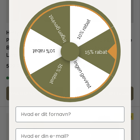
Ingen gevinst
10% rabat
Helly Hansen M's
Helly Hansen
Panorama Pile Fleece
Panorama Pile Fleece
Block Jakke - Herre -
Vest - Unisex -
10% rabat
15% rabat
Lynx
Concrete
Ingen gevinst
599,00 kr
449,00 kr
15% rabat
1.199,00 kr
899,00 kr
På lager
Meget få på lager
VÆLG DIN STØRRELSE
VÆLG DIN STØRRELSE
fornavn
Spar 50%
Spar 50%
email