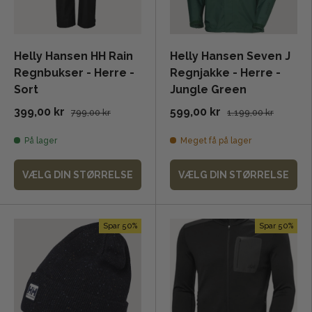
Helly Hansen HH Rain
Helly Hansen Seven J
Regnbukser - Herre -
Regnjakke - Herre -
Sort
Jungle Green
399,00 kr
599,00 kr
799,00 kr
1.199,00 kr
På lager
Meget få på lager
VÆLG DIN STØRRELSE
VÆLG DIN STØRRELSE
Spar 50%
Spar 50%