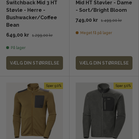
Switchback Mid 3 HT
Mid HT Støvler - Dame
Støvle - Herre -
- Sort/Bright Bloom
Bushwacker/Coffee
749,00 kr
1.499,00 kr
Bean
Meget få på lager
649,00 kr
1.299,00 kr
På lager
VÆLG DIN STØRRELSE
VÆLG DIN STØRRELSE
Spar 50%
Spar 50%