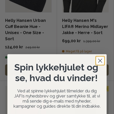
Helly Hansen Urban
Helly Hansen M's
Cuff Beanie Hue -
LIFA® Merino Midlayer
Unisex - One Size -
Jakke - Herre - Sort
Sort
699,00 kr
1.399,00 kr
124,00 kr
249,00 kr
Meget få på lager
På lager
Spin lykkehjulet og
TILFØJ TIL KURV
VÆLG DIN STØRRELSE
se, hvad du vinder!
Spar 50%
Spar 50%
Ved at spinne lykkehjulet tilmelder du dig
JAFIs nyhedsbrev og giver samtykke til, at vi
må sende dig e-mails med nyheder,
kampagner og guides direkte til din indbakke.