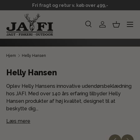
Levering 2-3 hverdage
GÅ TIL INDHOLD
Menu
Søg
Log ind
Kurv
Søg
Søg
Hjem
Helly Hansen
Helly Hansen
Oplev Helly Hansens innovative udendørsbeklædning
hos JAFI. Med over 140 års erfaring tilbyder Helly
Hansen produkter af høj kvalitet, designet til at
beskytte dig...
Læs mere