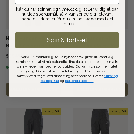
Når du har spinnet og tilmeldt dig, stiller vi dig et par
hurtige spørgsmål, så vi kan sende dig relevant
indhold – derefter får du din rabatkode med det
samme.
Helly Hansen Vika Tur
Helly Hansen Vika
Spin & fortsæt
Buks 2.0 - Herre - Lynx
Light Insulated Vest -
Herre - Sort
599,00 kr
1.199,00 kr
Når du tilmelder dig JAFIs nyhedsbrev, giver du samtidig
samtykke til, at vi må behandle dine data og sende dig e-mails
499,00 kr
999,00 kr
om nyheder, kampagner og guides. Du kan kun spinne hjulet
På lager
én gang. Du har til hver en tid mulighed for at trække dit
Få på lager
samtykke tilbage. Ved tilmelding accepterer du vores
vilkår og
betingelser
og
persondatapolitik.
VÆLG DIN STØRRELSE
VÆLG DIN STØRRELSE
Spar 50%
Spar 50%