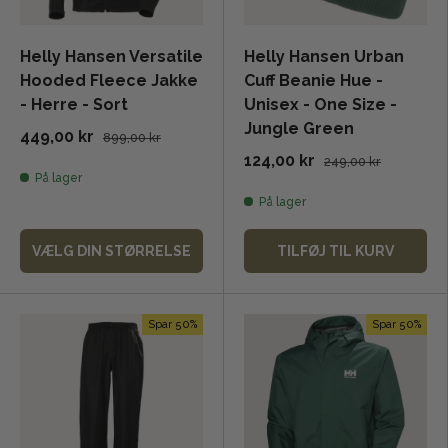
Helly Hansen Versatile
Helly Hansen Urban
Hooded Fleece Jakke
Cuff Beanie Hue -
- Herre - Sort
Unisex - One Size -
Jungle Green
449,00 kr
899,00 kr
124,00 kr
249,00 kr
På lager
På lager
VÆLG DIN STØRRELSE
TILFØJ TIL KURV
Spar 50%
Spar 50%