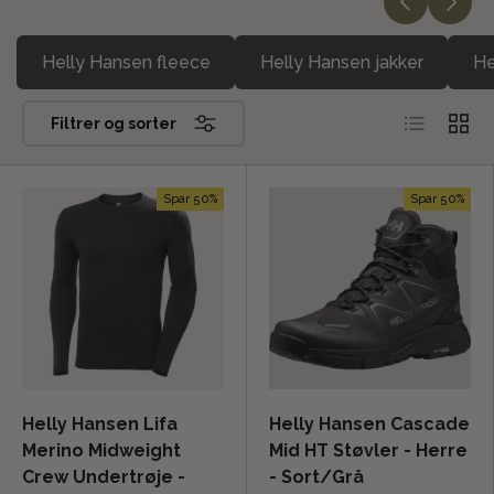
Helly Hansen fleece
Helly Hansen jakker
He
Liste
Grid
Filtrer og sorter
Spar 50%
Spar 50%
Helly Hansen Lifa
Helly Hansen Cascade
Merino Midweight
Mid HT Støvler - Herre
Crew Undertrøje -
- Sort/Grå