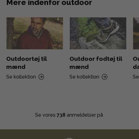
Mere indenfor outdoor
Outdoortøj til
Outdoor fodtøj til
Ou
mænd
mænd
d
Se kollektion
Se kollektion
Se
Se vores
738
anmeldelser på