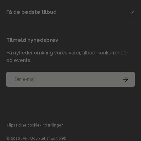
Få de bedste tilbud
Tilmeld nyhedsbrev
Få nyheder omkring vores varer, tilbud, konkurrencer
og events.
E-mail
TILMELD
Accepterede betalingsmetoder
Tilpas dine cookie-indstillinger
© 2026
JAFI
.
Udviklet af
Edition®