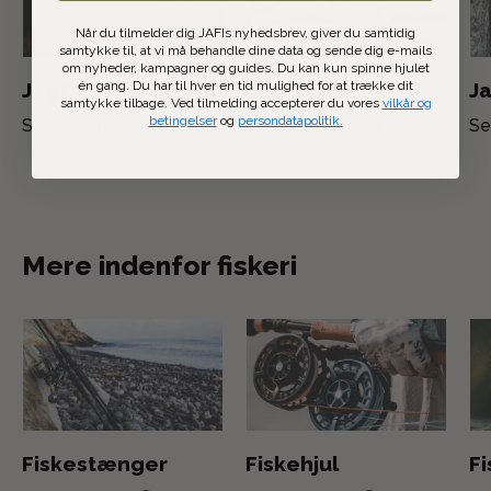
Når du tilmelder dig JAFIs nyhedsbrev, giver du samtidig
samtykke til, at vi må behandle dine data og sende dig e-mails
om nyheder, kampagner og guides. Du kan kun spinne hjulet
én gang. Du har til hver en tid mulighed for at trække dit
Jagthunden
Jagtoptik
Ja
samtykke tilbage. Ved tilmelding accepterer du vores
vilkår og
betingelser
og
persondatapolitik.
Se kollektion
Se kollektion
Se
Mere indenfor fiskeri
Fiskestænger
Fiskehjul
F