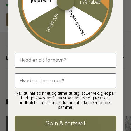
10% rabat
15% rabat
På lager
Ingen gevinst
15% rabat
VÆLG DIN STØRRELSE
fornavn
Deerhunter shorts
email
Når du har spinnet og tilmeldt dig, stiller vi dig et par
hurtige spørgsmål, så vi kan sende dig relevant
Mere indenfor jagt
indhold – derefter får du din rabatkode med det
samme.
Spin & fortsæt