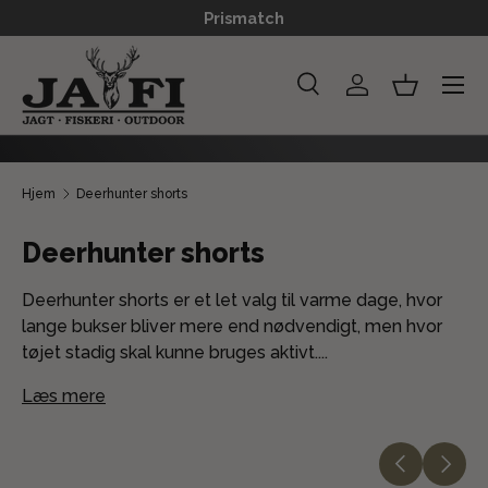
Prismatch
GÅ TIL INDHOLD
Menu
Søg
Log ind
Kurv
Søg
Søg
Hjem
Deerhunter shorts
Deerhunter shorts
Deerhunter shorts er et let valg til varme dage, hvor
lange bukser bliver mere end nødvendigt, men hvor
tøjet stadig skal kunne bruges aktivt....
Læs mere