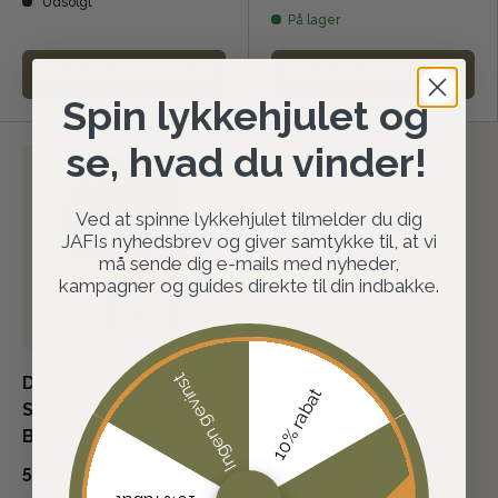
Udsolgt
På lager
VÆLG DIN STØRRELSE
VÆLG DIN STØRRELSE
Spin lykkehjulet og
se, hvad du vinder!
Ved at spinne lykkehjulet tilmelder du dig
JAFIs nyhedsbrev og giver samtykke til, at vi
må sende dig e-mails med nyheder,
kampagner og guides direkte til din indbakke.
Ingen gevinst
Deerhunter Strike
10% rabat
Shorts - Herre -
Bronze
599,00 kr