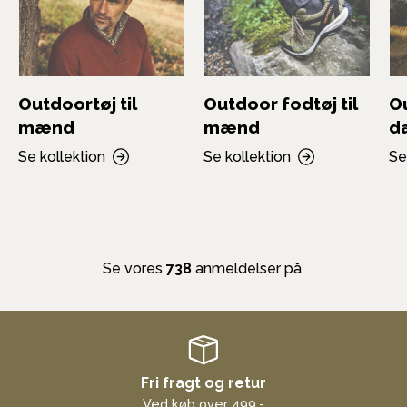
Outdoortøj til
Outdoor fodtøj til
Ou
mænd
mænd
d
Se kollektion
Se kollektion
Se
Se vores
738
anmeldelser på
Fri fragt og retur
Ved køb over 499,-