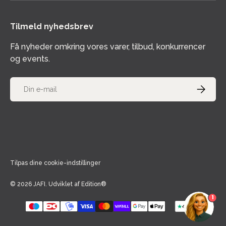
Tilmeld nyhedsbrev
Få nyheder omkring vores varer, tilbud, konkurrencer
og events.
E-mail
TILMELD
Accepterede betalingsmetoder
Tilpas dine cookie-indstillinger
© 2026
JAFI
.
Udviklet af
Edition®
1