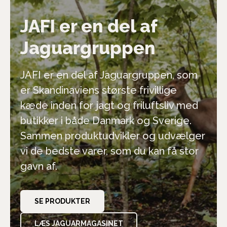
Ingen gevinst
10% rabat
JAFI er en del af
Jaguargruppen
10% rabat
15% rabat
JAFI er en del af Jaguargruppen, som
Ingen gevinst
15% rabat
er Skandinaviens største frivillige
kæde inden for jagt og friluftsliv med
butikker i både Danmark og Sverige.
Sammen produktudvikler og udvælger
vi de bedste varer, som du kan få stor
fornavn
gavn af.
email
SE PRODUKTER
Når du har spinnet og tilmeldt dig, stiller vi dig et par
LÆS JAGUARMAGASINET