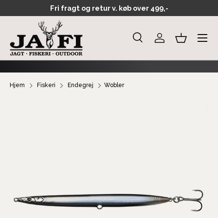
Fri fragt og retur v. køb over 499,-
GÅ TIL INDHOLD
Menu
Søg
Log ind
Kurv
Søg
Søg
Hjem
Fiskeri
Endegrej
Wobler