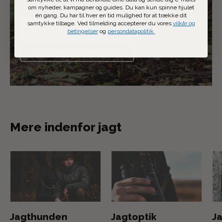
om nyheder, kampagner og guides. Du kan kun spinne hjulet
én gang. Du har til hver en tid mulighed for at trække dit
samtykke tilbage. Ved tilmelding accepterer du vores
vilkår og
SE PRODUKTER
betingelser
og
persondatapolitik.
LÆS JAGUARMAGASINET
Mere indenfor jagt
Jagthunden
Jagtoptik
Ja