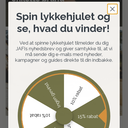
Spin lykkehjulet og
SHOP BRANDS
se, hvad du vinder!
Ved at spinne lykkehjulet tilmelder du dig
JAFIs nyhedsbrev og giver samtykke til, at vi
må sende dig e-mails med nyheder,
kampagner og guides direkte til din indbakke.
Fast lav pris
Ingen gevinst
Gør altid en god handel
10% rabat
SHOP JAFI PRIS
10% rabat
15% rabat