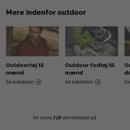
Mere indenfor outdoor
Outdoortøj til
Outdoor fodtøj til
Ou
mænd
mænd
d
Se kollektion
Se kollektion
Se
Se vores
738
anmeldelser på