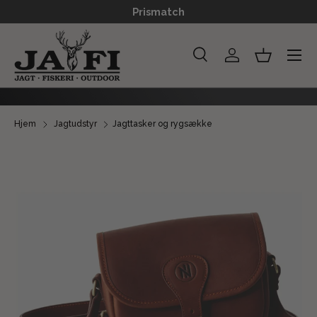
Prismatch
GÅ TIL INDHOLD
Menu
Søg
Log ind
Kurv
Søg
Søg
Hjem
Jagtudstyr
Jagttasker og rygsække