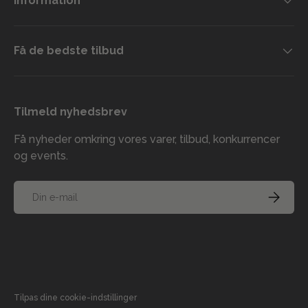
Information
Få de bedste tilbud
Tilmeld nyhedsbrev
Få nyheder omkring vores varer, tilbud, konkurrencer
og events.
E-mail
TILMELD
Accepterede betalingsmetoder
Tilpas dine cookie-indstillinger