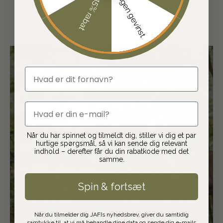
Ingen gevinst
15% rabat
fornavn
JAFI er en del af
Jaguargruppen
email
JAFI er en del af Jaguargruppen, som
Når du har spinnet og tilmeldt dig, stiller vi dig et par
er Skandinaviens største frivillige
hurtige spørgsmål, så vi kan sende dig relevant
indhold – derefter får du din rabatkode med det
kæde inden for jagt og friluftsliv med
samme.
butikker i både Danmark og Sverige.
Spin & fortsæt
Sammen produktudvikler og udvælger
vi de bedste varer, som du kan få stor
Når du tilmelder dig JAFIs nyhedsbrev, giver du samtidig
gavn af.
samtykke til, at vi må behandle dine data og sende dig e-mails