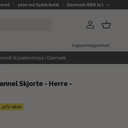
urret
1000 m2 fysisk butik
Land
Danmark (DKK kr.)
Log ind
Kurv
Jaguarmagasinet
sendt til pakkeshops i Danmark
nnel Skjorte - Herre -
40% rabat