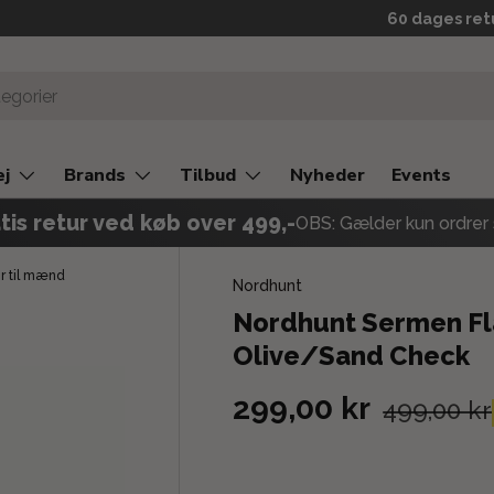
Prismatch
60 dages ret
ej
Brands
Tilbud
Nyheder
Events
tis retur ved køb over 499,-
OBS: Gælder kun ordrer 
er til mænd
Nordhunt
Nordhunt Sermen Fla
Olive/Sand Check
299,00 kr
499,00 kr