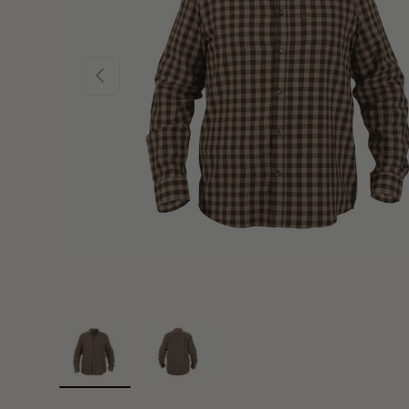
TIDLIGERE
Indlæs billede 1 i gallerifremviser
Indlæs billede 2 i gallerifremviser