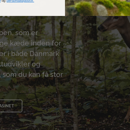
r
og
persondatapolitik.
en
ppen, som er
lige kæde inden for
kker i både Danmark
tudvikler og
 som du kan få stor
ASINET