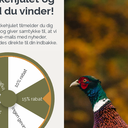
d du vinder!
kehjulet tilmelder du dig
g giver samtykke til, at vi
 e-mails med nyheder,
s direkte til din indbakke.
vinst
10% rabat
15% rabat
Ingen gevinst
at