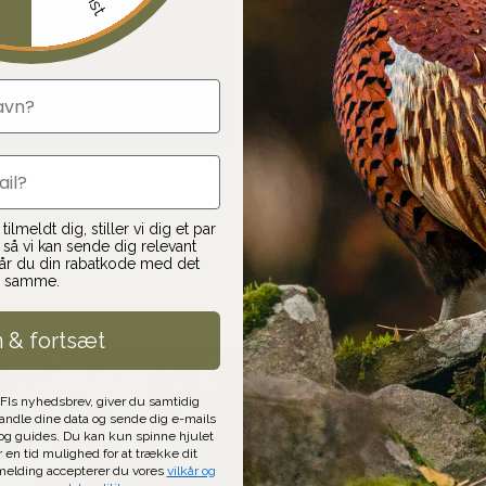
Gø
ilmeldt dig, stiller vi dig et par
så vi kan sende dig relevant
får du din rabatkode med det
samme.
n & fortsæt
AFIs nyhedsbrev, giver du samtidig
handle dine data og sende dig e-mails
g guides. Du kan kun spinne hjulet
af
r en tid mulighed for at trække dit
lmelding accepterer du vores
vilkår og