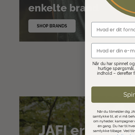
enkelte brand
fornavn
SHOP BRANDS
email
Når du har spinnet og t
hurtige spørgsmål, 
indhold – derefter 
Spi
Når du tilmelder dig J
samtykke til, at vi må be
om nyheder, kampagner o
JAFI er en del 
én gang. Du har til hve
samtykke tilbage. Ved ti