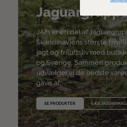
betingelse
Jaguargrupp
JAFI er en del af Jaguargru
Skandinaviens største frivil
jagt og friluftsliv med buti
og Sverige. Sammen produk
udvælger vi de bedste varer,
gavn af.
SE PRODUKTER
LÆS JAGUARMAG