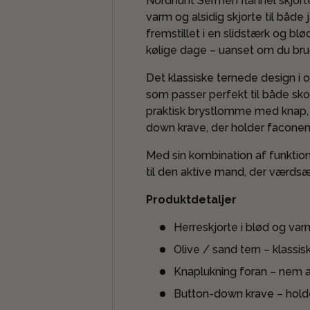
Nordhunt Sermen flannel skjorten
varm og alsidig skjorte til både 
fremstillet i en slidstærk og bl
kølige dage – uanset om du bru
Det klassiske ternede design i ol
som passer perfekt til både sk
praktisk brystlomme med knap, 
down krave, der holder facone
Med sin kombination af funktion 
til den aktive mand, der værd
Produktdetaljer
Herreskjorte i blød og varm
Olive / sand tern – klassis
Knaplukning foran – nem a
Button-down krave – holde