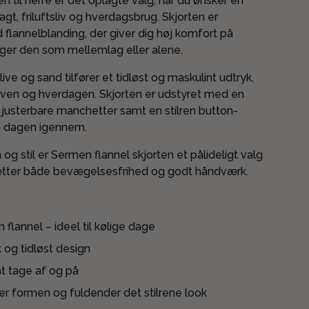
 til herre er det oplagte valg, når du ønsker en
jagt, friluftsliv og hverdagsbrug. Skjorten er
ød flannelblanding, der giver dig høj komfort på
ger den som mellemlag eller alene.
ive og sand tilfører et tidløst og maskulint udtryk,
oven og hverdagen. Skjorten er udstyret med en
justerbare manchetter samt en stilren button-
n dagen igennem.
og stil er Sermen flannel skjorten et pålideligt valg
sætter både bevægelsesfrihed og godt håndværk.
 flannel – ideel til kølige dage
k og tidløst design
t tage af og på
r formen og fuldender det stilrene look