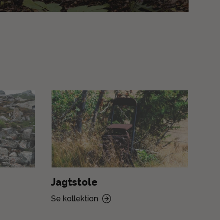
Jagtstole
Jag
Se kollektion
Se k