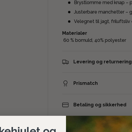
Brystlomme med knap – p
Justerbare manchetter – g
Velegnet til jagt, friluftsl
Materialer
60 % bomuld, 40% polyester
Levering og returnering
Prismatch
Betaling og sikkerhed
kehjulet og