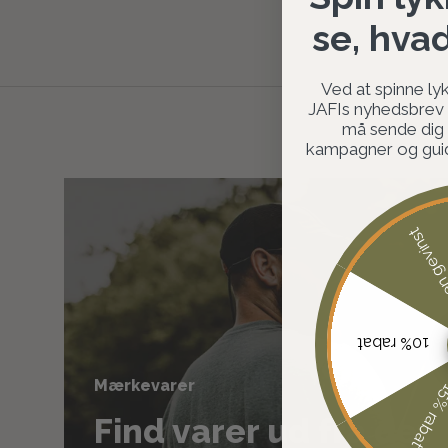
se, hva
Ved at spinne lyk
JAFIs nyhedsbrev o
må sende dig
kampagner og guide
Ingen ge
10% rabat
Mærkevarer
15% rab
Find varer ud fra det