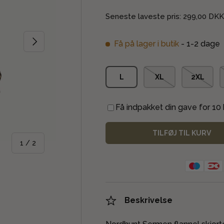
Seneste laveste pris:
299,00 DK
NÆSTE
Få på lager i butik
- 1-2 dage
L
XL
2XL
Få indpakket din gave for 10 k
TILFØJ TIL KURV
af
1
/
2
Beskrivelse