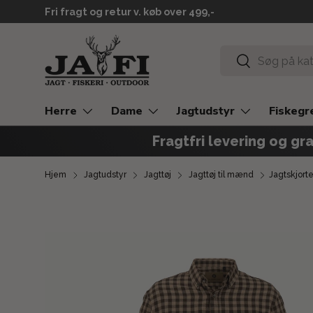
Levering 2-3 hverdage
GÅ TIL INDHOLD
Søg
Søg
Herre
Dame
Jagtudstyr
Fiskegr
Fragtfri levering og gra
Hjem
Jagtudstyr
Jagttøj
Jagttøj til mænd
Jagtskjort